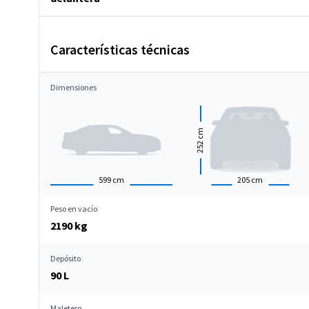
Características técnicas
Dimensiones
cm
252
599
cm
205
cm
Peso en vacío
2190 kg
Depósito
90 L
Maletero