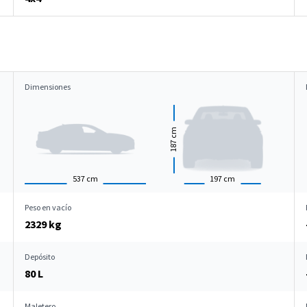
Dimensiones
cm
187
537
cm
197
cm
Peso en vacío
2329 kg
Depósito
80 L
Maletero