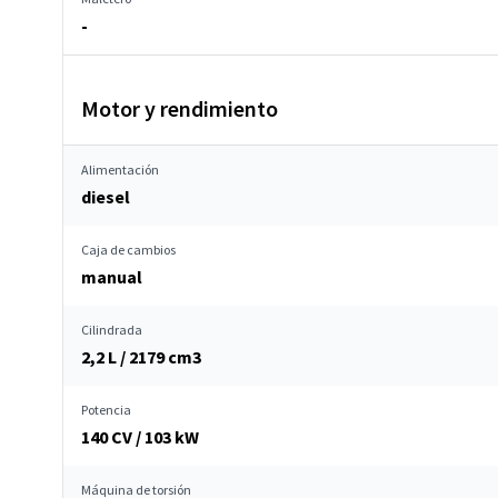
-
Motor y rendimiento
Alimentación
diesel
Caja de cambios
manual
Cilindrada
2,2 L / 2179 cm
3
Potencia
140 CV / 103 kW
Máquina de torsión