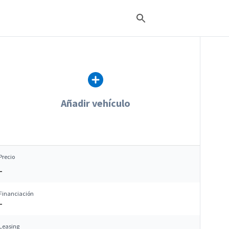
Añadir vehículo
Precio
–
Financiación
–
Leasing