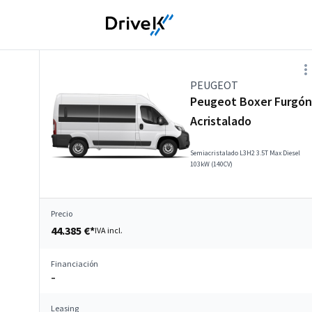
PEUGEOT
Peugeot Boxer Furgón
Acristalado
Semiacristalado L3H2 3.5T Max Diesel
103kW (140CV)
Precio
44.385 €*
IVA incl.
Financiación
–
Leasing