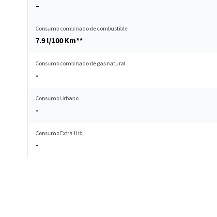
–
Consumo combinado de combustible
7.9 l/100 Km**
Consumo combinado de gas natural
-
Consumo Urbano
-
Consumo Extra Urb.
-