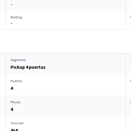
–
Renting
–
Segmento
Pickup 4 puertas
Puertas
4
Plazas
4
Tracción
4x4