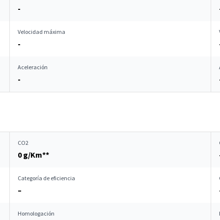
-
Velocidad máxima
-
Aceleración
-
CO2
0 g/Km**
Categoría de eficiencia
–
Homologación