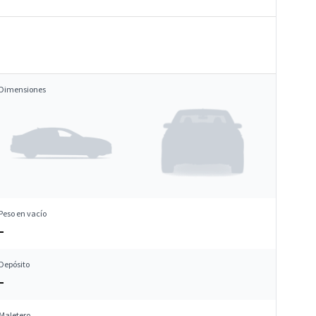
Dimensiones
Peso en vacío
–
Depósito
–
Maletero