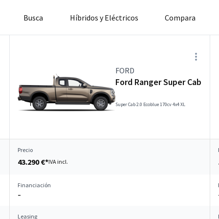
Busca
Híbridos y Eléctricos
Compara
FORD
Ford Ranger Super Cab
Super Cab 2.0 Ecoblue 170cv 4x4 XL
Precio
43.290 €*
IVA incl.
Financiación
–
Leasing