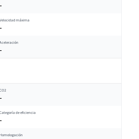
–
Velocidad máxima
–
Aceleración
–
CO2
–
Categoría de eficiencia
–
Homologación