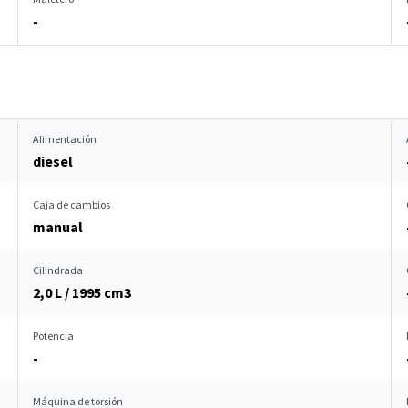
-
Alimentación
diesel
Caja de cambios
manual
Cilindrada
2,0 L / 1995 cm
3
Potencia
-
Máquina de torsión