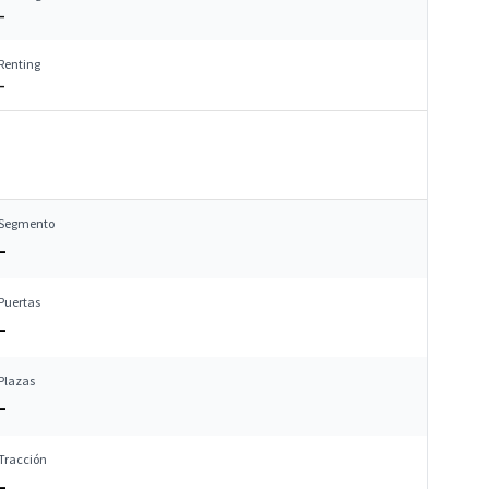
–
Renting
–
Segmento
–
Puertas
–
Plazas
–
Tracción
–