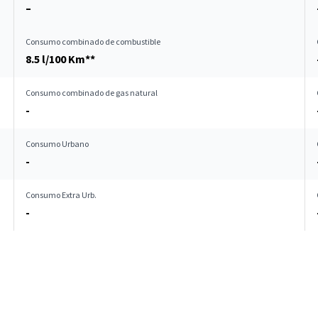
–
Consumo combinado de combustible
8.5 l/100 Km**
Consumo combinado de gas natural
-
Consumo Urbano
-
Consumo Extra Urb.
-