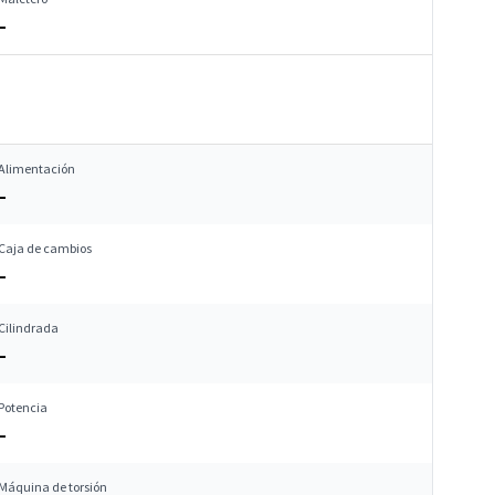
–
Alimentación
–
Caja de cambios
–
Cilindrada
–
Potencia
–
Máquina de torsión