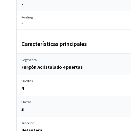
–
Renting
–
Características principales
Segmento
Furgón Acristalado 4 puertas
Puertas
4
Plazas
3
Tracción
delantera