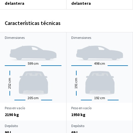
delantera
delantera
Características técnicas
Dimensiones
Dimensiones
599
cm
498
cm
cm
cm
252
191
205
cm
192
cm
Peso en vacío
Peso en vacío
2190 kg
1950 kg
Depósito
Depósito
90 L
69 L