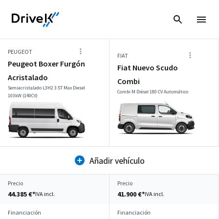
PEUGEOT
FIAT
Peugeot Boxer Furgón
Fiat Nuevo Scudo
Acristalado
Combi
Semiacristalado L3H2 3.5T Max Diesel
Combi M Diésel 180 CV Automático
103kW (140CV)
Añadir vehículo
Precio
Precio
44.385 €*
41.900 €*
IVA incl.
IVA incl.
Financiación
Financiación