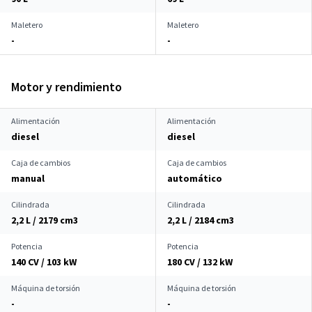
Maletero
Maletero
-
-
Motor y rendimiento
Alimentación
Alimentación
diesel
diesel
Caja de cambios
Caja de cambios
manual
automático
Cilindrada
Cilindrada
2,2 L / 2179 cm
3
2,2 L / 2184 cm
3
Potencia
Potencia
140 CV / 103 kW
180 CV / 132 kW
Máquina de torsión
Máquina de torsión
-
-