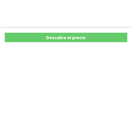
Descubre el precio
Copyright © 2026 AutoXY S.p.A. Todos los derechos reservados.
Privacy Policy
Cookie Policy
Aviso Legal