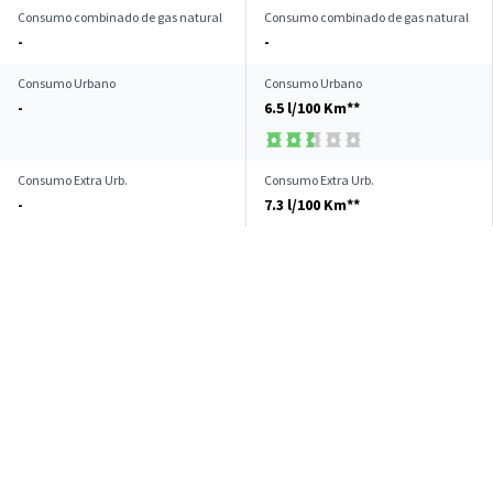
Consumo combinado de gas natural
Consumo combinado de gas natural
-
-
Consumo Urbano
Consumo Urbano
-
6.5 l/100 Km**
Consumo Extra Urb.
Consumo Extra Urb.
-
7.3 l/100 Km**