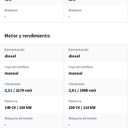
Maletero
Maletero
-
-
Motor y rendimiento
Alimentación
Alimentación
diesel
diesel
Caja de cambios
Caja de cambios
manual
manual
Cilindrada
Cilindrada
2,2 L / 2179 cm
3
2,0 L / 1998 cm
3
Potencia
Potencia
140 CV / 103 kW
150 CV / 110 kW
Máquina de torsión
Máquina de torsión
-
-