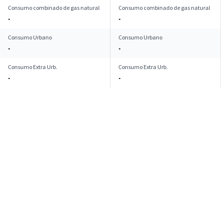
Consumo combinado de gas natural
Consumo combinado de gas natural
-
-
Consumo Urbano
Consumo Urbano
-
-
Consumo Extra Urb.
Consumo Extra Urb.
-
-