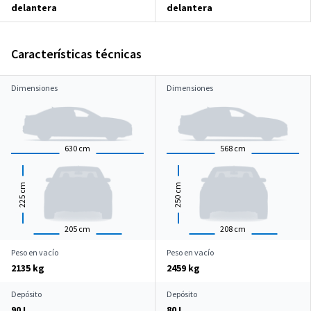
delantera
delantera
Características técnicas
Dimensiones
Dimensiones
630
cm
568
cm
cm
cm
225
250
205
cm
208
cm
Peso en vacío
Peso en vacío
2135 kg
2459 kg
Depósito
Depósito
90 L
80 L