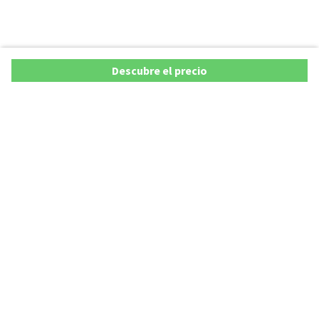
Descubre el precio
Copyright © 2026 AutoXY S.p.A. Todos los derechos reservados.
Privacy Policy
Cookie Policy
Aviso Legal