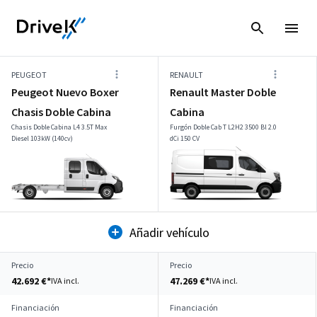
PEUGEOT
RENAULT
Peugeot Nuevo Boxer
Renault Master Doble
Chasis Doble Cabina
Cabina
Chasis Doble Cabina L4 3.5T Max
Furgón Doble Cab T L2H2 3500 Bl 2.0
Diesel 103kW (140cv)
dCi 150 CV
Añadir vehículo
Precio
Precio
42.692 €*
47.269 €*
IVA incl.
IVA incl.
Financiación
Financiación