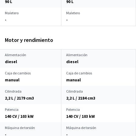
90 L
90 L
Maletero
Maletero
-
-
Motor y rendimiento
Alimentación
Alimentación
diesel
diesel
Caja de cambios
Caja de cambios
manual
manual
Cilindrada
Cilindrada
2,2 L / 2179 cm
3
2,2 L / 2184 cm
3
Potencia
Potencia
140 CV / 103 kW
140 CV / 103 kW
Máquina de torsión
Máquina de torsión
-
-