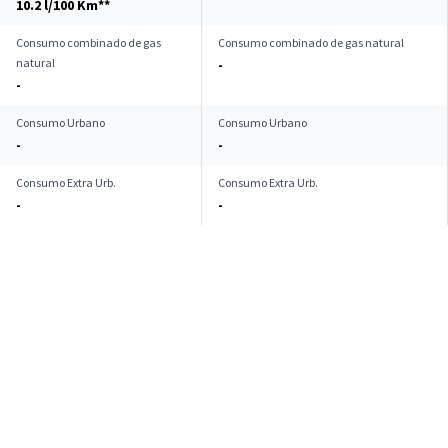
10.2 l/100 Km**
Consumo combinado de gas
Consumo combinado de gas natural
natural
-
-
Consumo Urbano
Consumo Urbano
-
-
Consumo Extra Urb.
Consumo Extra Urb.
-
-