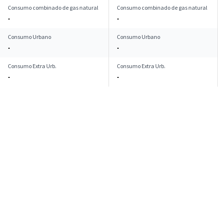
Consumo combinado de gas natural
Consumo combinado de gas natural
-
-
Consumo Urbano
Consumo Urbano
-
-
Consumo Extra Urb.
Consumo Extra Urb.
-
-