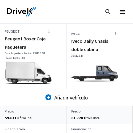
PEUGEOT
IVECO
Peugeot Boxer Caja
Iveco Daily Chasis
Paquetera
doble cabina
Caja Paquetera Portón L3H1 3.5T
35S12B D
Diesel 140CV HD
Añadir vehículo
Precio
Precio
59.631 €*
61.728 €*
IVA incl.
IVA incl.
Financiación
Financiación