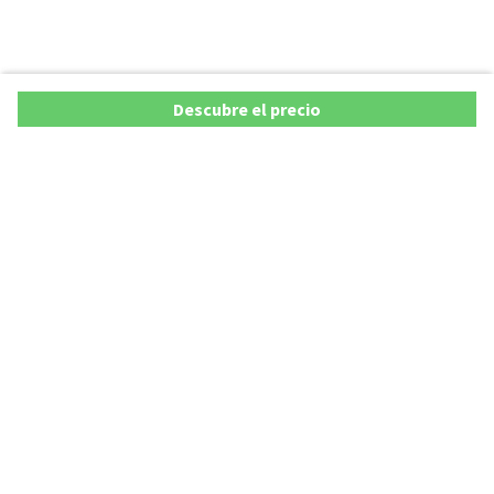
Descubre el precio
Copyright © 2026 AutoXY S.p.A. Todos los derechos reservados.
Privacy Policy
Cookie Policy
Aviso Legal