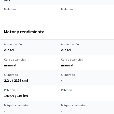
Maletero
Maletero
-
-
Motor y rendimiento
Alimentación
Alimentación
diesel
diesel
Caja de cambios
Caja de cambios
manual
manual
Cilindrada
Cilindrada
2,2 L / 2179 cm
3
-
Potencia
Potencia
140 CV / 103 kW
-
Máquina de torsión
Máquina de torsión
-
-