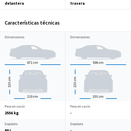
delantera
trasera
Características técnicas
Dimensiones
Dimensiones
671
cm
506
cm
cm
cm
323
223
210
cm
201
cm
Peso en vacío
Peso en vacío
2556 kg
-
Depósito
Depósito
90 L
-