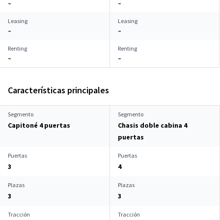
–
–
Leasing
Leasing
–
–
Renting
Renting
–
–
Características principales
Segmento
Segmento
Capitoné 4 puertas
Chasis doble cabina 4
puertas
Puertas
Puertas
3
4
Plazas
Plazas
3
3
Tracción
Tracción