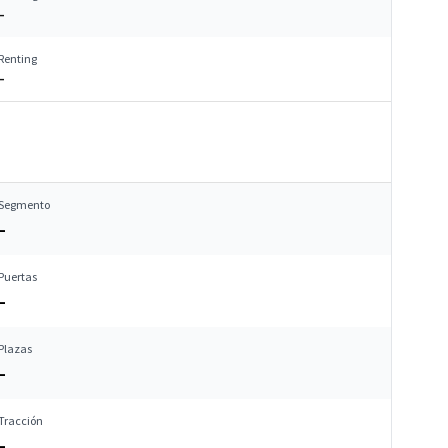
–
Renting
–
Segmento
–
Puertas
–
Plazas
–
Tracción
–