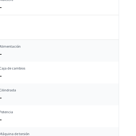
–
Alimentación
–
Caja de cambios
–
Cilindrada
–
Potencia
–
Máquina de torsión