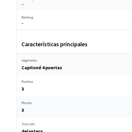
–
Renting
–
Características principales
Segmento
Capitoné 4 puertas
Puertas
3
Plazas
3
Tracción
delantera