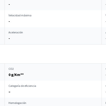
-
Velocidad máxima
-
Aceleración
-
CO2
0 g/Km**
Categoría de eficiencia
–
Homologación