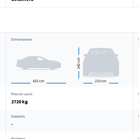
Dimensiones
cm
242
632
cm
210
cm
Peso en vacío
2720 kg
Depósito
-
Maletero