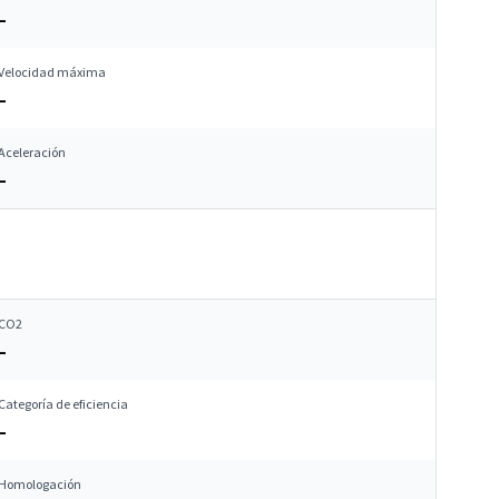
–
Velocidad máxima
–
Aceleración
–
CO2
–
Categoría de eficiencia
–
Homologación