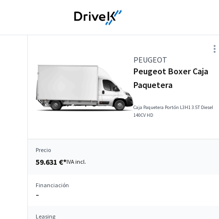
PEUGEOT
Peugeot Boxer Caja
Paquetera
Caja Paquetera Portón L3H1 3.5T Diesel
140CV HD
Precio
59.631 €*
IVA incl.
Financiación
–
Leasing