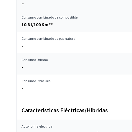
–
Consumo combinado de combustible
10.8 l/100 Km**
Consumo combinado de gas natural
-
Consumo Urbano
-
Consumo Extra Urb.
-
Características Eléctricas/Híbridas
Autonomía eléctrica