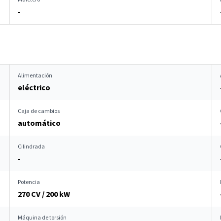
-
Alimentación
eléctrico
Caja de cambios
automático
Cilindrada
-
Potencia
270 CV / 200 kW
Máquina de torsión