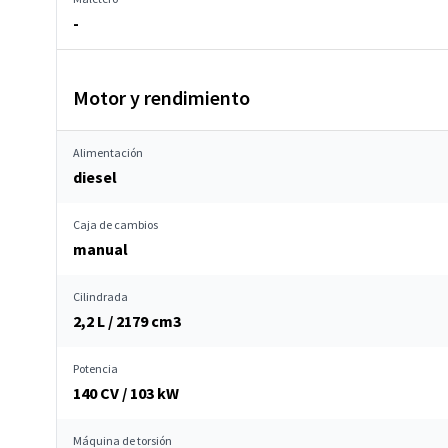
-
Motor y rendimiento
Alimentación
diesel
Caja de cambios
manual
Cilindrada
2,2 L / 2179 cm
3
Potencia
140 CV / 103 kW
Máquina de torsión