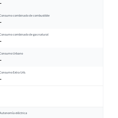
–
Consumo combinado de combustible
–
Consumo combinado de gas natural
–
Consumo Urbano
–
Consumo Extra Urb.
–
Autonomía eléctrica