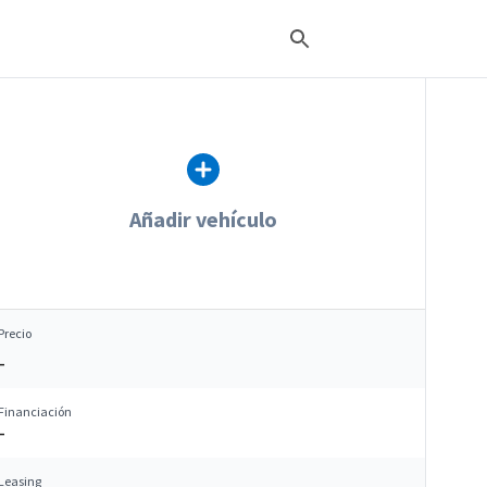
Añadir vehículo
Precio
–
Financiación
–
Leasing