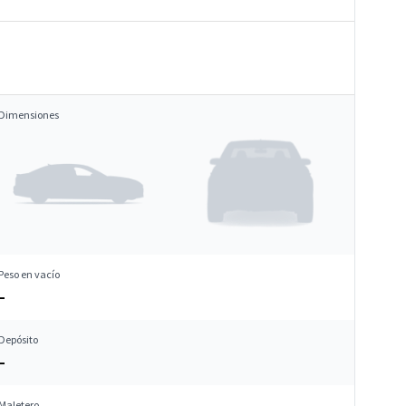
Dimensiones
Peso en vacío
–
Depósito
–
Maletero