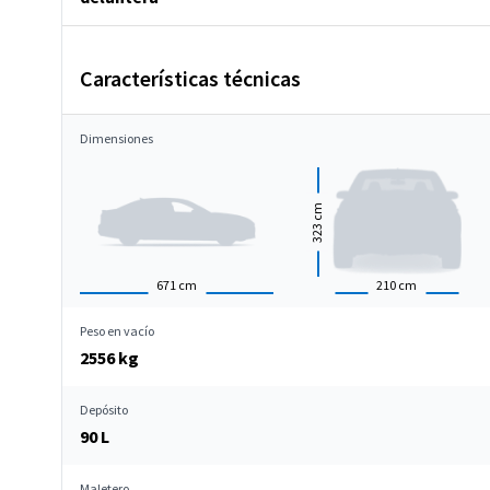
Características técnicas
Dimensiones
cm
323
671
cm
210
cm
Peso en vacío
2556 kg
Depósito
90 L
Maletero