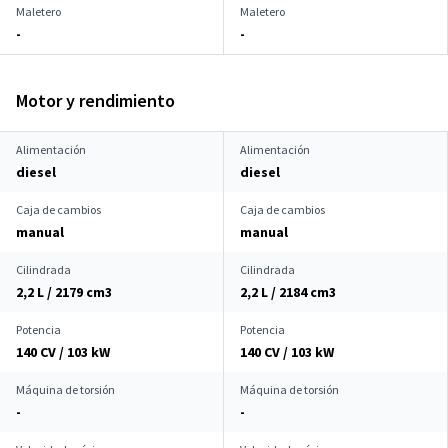
Maletero
Maletero
-
-
Motor y rendimiento
Alimentación
Alimentación
diesel
diesel
Caja de cambios
Caja de cambios
manual
manual
Cilindrada
Cilindrada
2,2 L / 2179 cm
3
2,2 L / 2184 cm
3
Potencia
Potencia
140 CV / 103 kW
140 CV / 103 kW
Máquina de torsión
Máquina de torsión
-
-