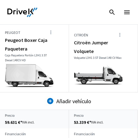
PEUGEOT
CITROËN
Peugeot Boxer Caja
Citroën Jumper
Paquetera
Volquete
Caja Paquetera Portón L3H1 3.5T
Volquete L3H1 3.5T Diesel 140 CV Max
Diesel 140CV HD
Añadir vehículo
Precio
Precio
59.631 €*
53.339 €*
IVA incl.
IVA incl.
Financiación
Financiación