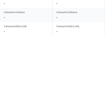
-
-
Consumo Urbano
Consumo Urbano
-
-
Consumo Extra Urb.
Consumo Extra Urb.
-
-