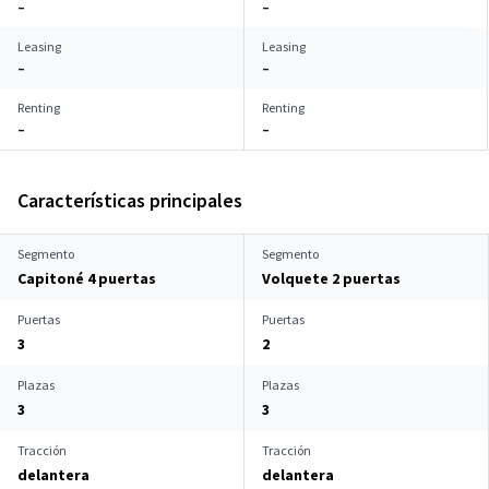
–
–
Leasing
Leasing
–
–
Renting
Renting
–
–
Características principales
Segmento
Segmento
Capitoné 4 puertas
Volquete 2 puertas
Puertas
Puertas
3
2
Plazas
Plazas
3
3
Tracción
Tracción
delantera
delantera