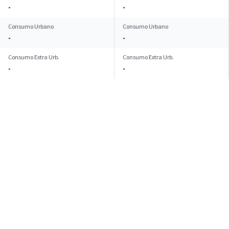
-
-
Consumo Urbano
Consumo Urbano
-
-
Consumo Extra Urb.
Consumo Extra Urb.
-
-