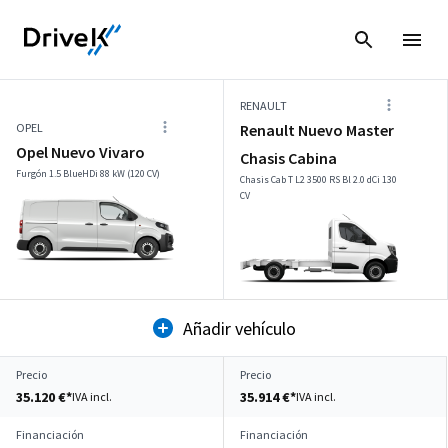
RENAULT
OPEL
Renault Nuevo Master
Opel Nuevo Vivaro
Chasis Cabina
Furgón 1.5 BlueHDi 88 kW (120 CV)
Chasis Cab T L2 3500 RS Bl 2.0 dCi 130
CV
Añadir vehículo
Precio
Precio
35.120 €*
35.914 €*
IVA incl.
IVA incl.
Financiación
Financiación