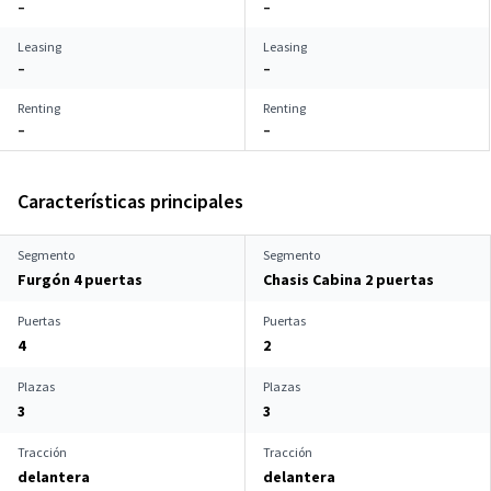
–
–
Leasing
Leasing
–
–
Renting
Renting
–
–
Características principales
Segmento
Segmento
Furgón 4 puertas
Chasis Cabina 2 puertas
Puertas
Puertas
4
2
Plazas
Plazas
3
3
Tracción
Tracción
delantera
delantera