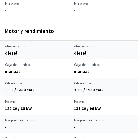
Maletero
Maletero
-
-
Motor y rendimiento
Alimentación
Alimentación
diesel
diesel
Caja de cambios
Caja de cambios
manual
manual
Cilindrada
Cilindrada
1,5 L / 1499 cm
3
2,0 L / 1998 cm
3
Potencia
Potencia
120 CV / 88 kW
131 CV / 96 kW
Máquina de torsión
Máquina de torsión
-
-