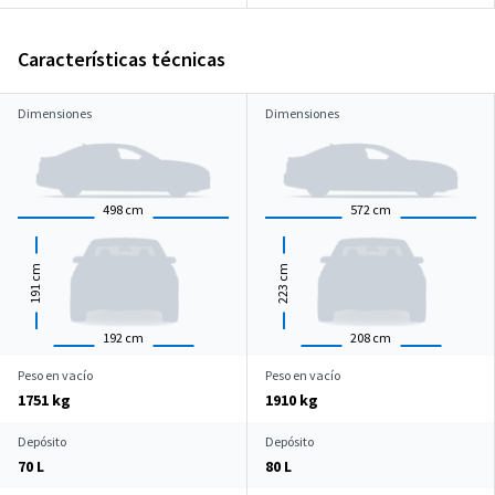
Características técnicas
Dimensiones
Dimensiones
498
cm
572
cm
cm
cm
191
223
192
cm
208
cm
Peso en vacío
Peso en vacío
1751 kg
1910 kg
Depósito
Depósito
70 L
80 L