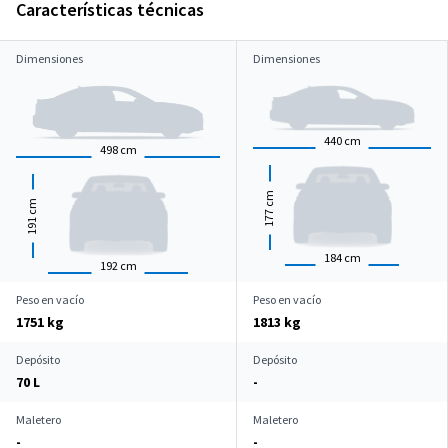
Características técnicas
Dimensiones
Dimensiones
440
cm
498
cm
cm
cm
177
191
184
cm
192
cm
Peso en vacío
Peso en vacío
1751 kg
1813 kg
Depósito
Depósito
70 L
-
Maletero
Maletero
-
-