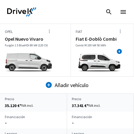
OPEL
FIAT
Opel Nuevo Vivaro
Fiat E-Doblò Combi
Furgón 1.5 BlueHDi 88 kW (120 CV)
Combi M 100 kW 50 kWh
Añadir vehículo
Precio
Precio
35.120 €*
37.341 €*
IVA incl.
IVA incl.
Financiación
Financiación
–
–
Leasing
Leasing