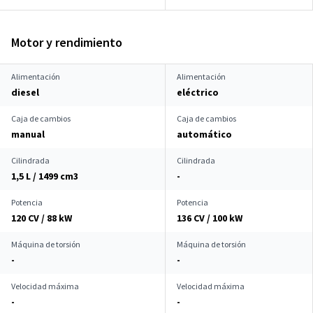
Motor y rendimiento
Alimentación
Alimentación
diesel
eléctrico
Caja de cambios
Caja de cambios
manual
automático
Cilindrada
Cilindrada
1,5 L / 1499 cm
3
-
Potencia
Potencia
120 CV / 88 kW
136 CV / 100 kW
Máquina de torsión
Máquina de torsión
-
-
Velocidad máxima
Velocidad máxima
-
-