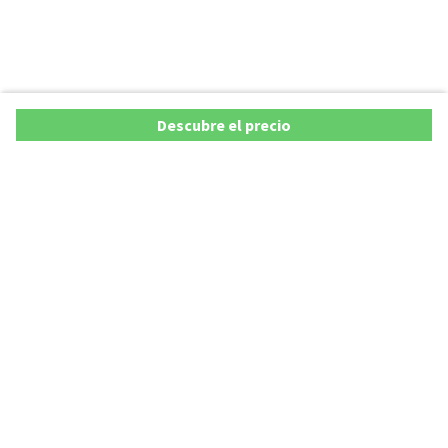
Descubre el precio
Copyright © 2026 AutoXY S.p.A. Todos los derechos reservados.
Privacy Policy
Cookie Policy
Aviso Legal