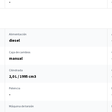
-
Alimentación
diesel
Caja de cambios
manual
Cilindrada
2,0 L / 1995 cm
3
Potencia
-
Máquina de torsión