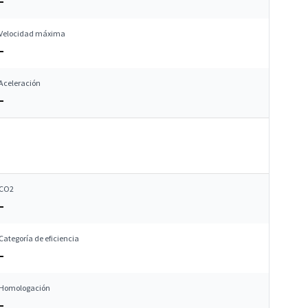
–
Velocidad máxima
–
Aceleración
–
CO2
–
Categoría de eficiencia
–
Homologación
–