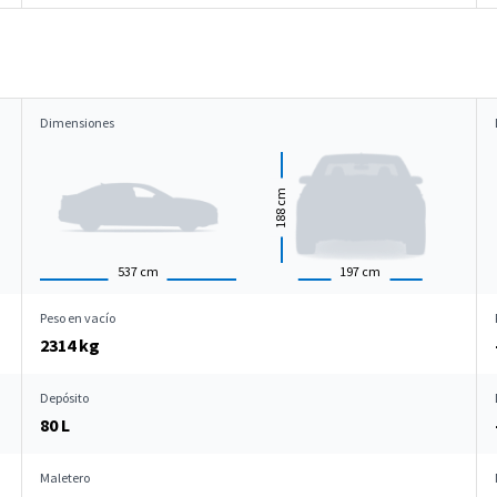
Dimensiones
cm
188
537
cm
197
cm
Peso en vacío
2314 kg
Depósito
80 L
Maletero