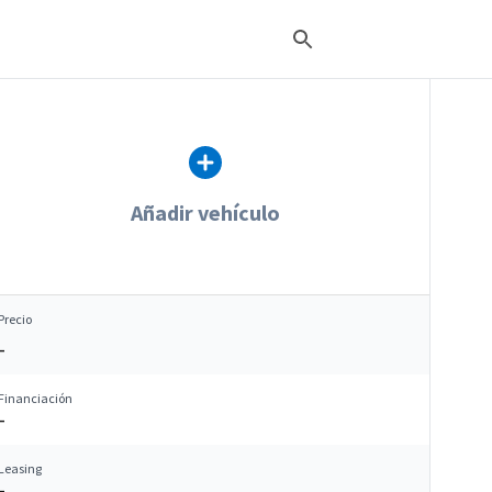
Añadir vehículo
Precio
–
Financiación
–
Leasing
–