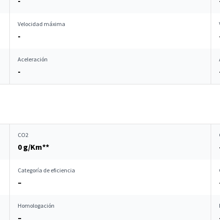
-
Velocidad máxima
-
Aceleración
-
CO2
0 g/Km**
Categoría de eficiencia
–
Homologación
–