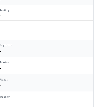
Renting
–
Segmento
–
Puertas
–
Plazas
–
Tracción
–