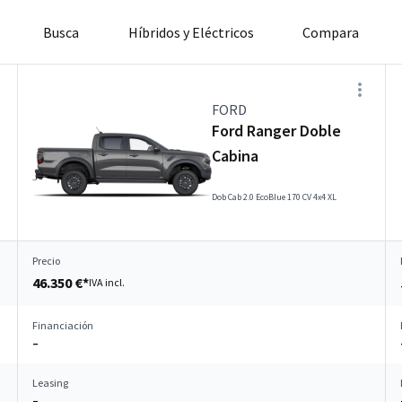
Busca
Híbridos y Eléctricos
Compara
FORD
Ford Ranger Doble
Cabina
Dob Cab 2.0 EcoBlue 170 CV 4x4 XL
Precio
46.350 €*
IVA incl.
Financiación
–
Leasing
–