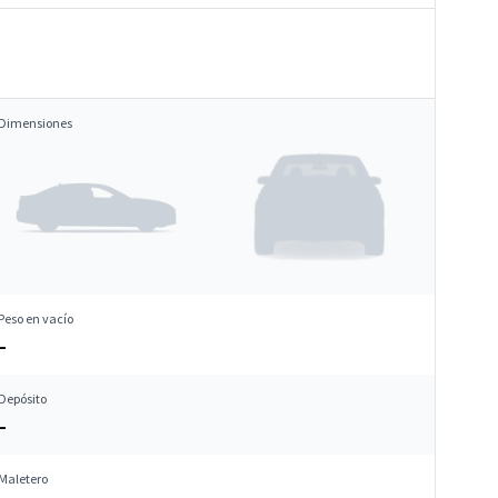
Dimensiones
Peso en vacío
–
Depósito
–
Maletero