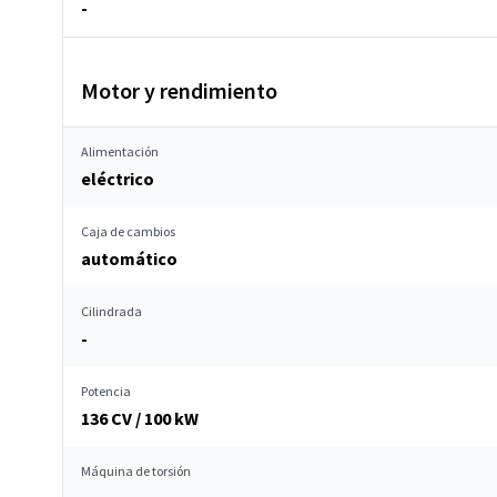
-
Motor y rendimiento
Alimentación
eléctrico
Caja de cambios
automático
Cilindrada
-
Potencia
136 CV / 100 kW
Máquina de torsión