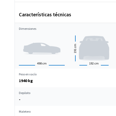
Características técnicas
Dimensiones
cm
191
498
cm
192
cm
Peso en vacío
1940 kg
Depósito
-
Maletero