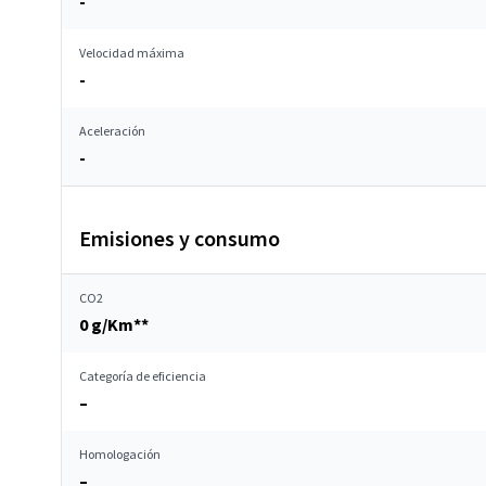
-
Velocidad máxima
-
Aceleración
-
Emisiones y consumo
CO2
0 g/Km**
Categoría de eficiencia
–
Homologación
–