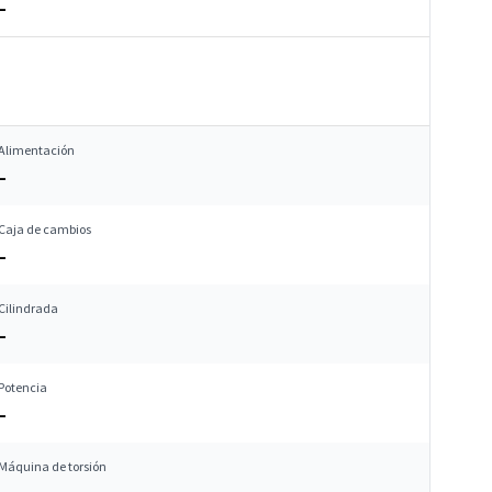
–
Alimentación
–
Caja de cambios
–
Cilindrada
–
Potencia
–
Máquina de torsión