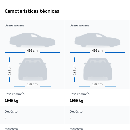
Características técnicas
Dimensiones
Dimensiones
498
cm
498
cm
cm
cm
191
191
192
cm
192
cm
Peso en vacío
Peso en vacío
1940 kg
1950 kg
Depósito
Depósito
-
-
Maletero
Maletero