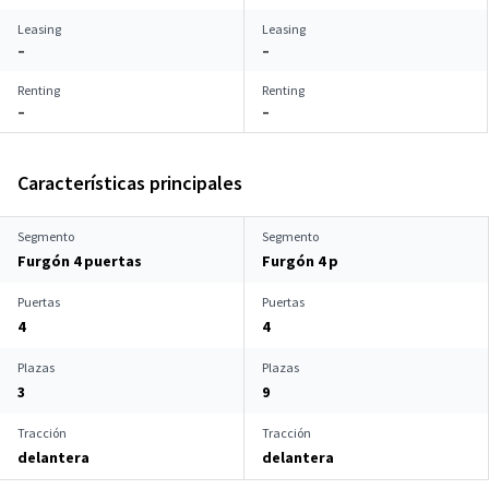
Leasing
Leasing
–
–
Renting
Renting
–
–
Características principales
Segmento
Segmento
Furgón 4 puertas
Furgón 4 p
Puertas
Puertas
4
4
Plazas
Plazas
3
9
Tracción
Tracción
delantera
delantera