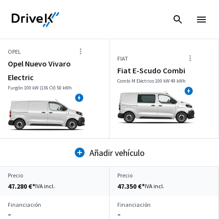
OPEL
FIAT
Opel Nuevo Vivaro
Fiat E-Scudo Combi
Electric
Combi M Eléctrico 100 kW 49 kWh
Furgón 100 kW (136 CV) 50 kWh
Añadir vehículo
Precio
Precio
47.280 €*
47.350 €*
IVA incl.
IVA incl.
Financiación
Financiación
–
–