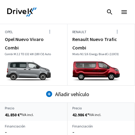
OPEL
RENAULT
Opel Nuevo Vivaro
Renault Nuevo Trafic
Combi
Combi
Combi M 2.2 TD 132 kW (180 CV) Auto
Mixto N1 5/6 Energy Blue dCi (110CV)
Añadir vehículo
Precio
Precio
41.850 €*
42.986 €*
IVA incl.
IVA incl.
Financiación
Financiación
–
–