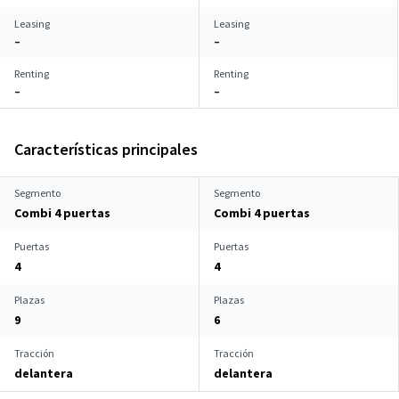
Leasing
Leasing
–
–
Renting
Renting
–
–
Características principales
Segmento
Segmento
Combi 4 puertas
Combi 4 puertas
Puertas
Puertas
4
4
Plazas
Plazas
9
6
Tracción
Tracción
delantera
delantera