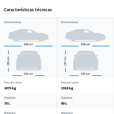
Características técnicas
Dimensiones
Dimensiones
498
cm
508
cm
cm
cm
195
197
192
cm
195
cm
Peso en vacío
Peso en vacío
2075 kg
1918 kg
Depósito
Depósito
70 L
80 L
Maletero
Maletero