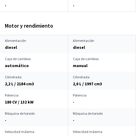
-
-
Motor y rendimiento
Alimentación
Alimentación
diesel
diesel
Caja de cambios
Caja de cambios
automático
manual
Cilindrada
Cilindrada
2,2 L / 2184 cm
3
2,0 L / 1997 cm
3
Potencia
Potencia
180 CV / 132 kW
-
Máquina de torsión
Máquina de torsión
-
-
Velocidad máxima
Velocidad máxima