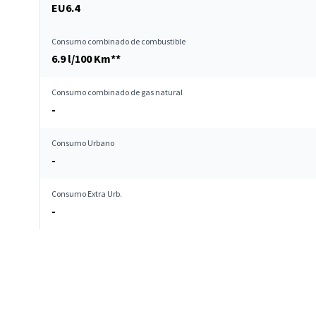
EU6.4
Consumo combinado de combustible
6.9 l/100 Km**
Consumo combinado de gas natural
-
Consumo Urbano
-
Consumo Extra Urb.
-