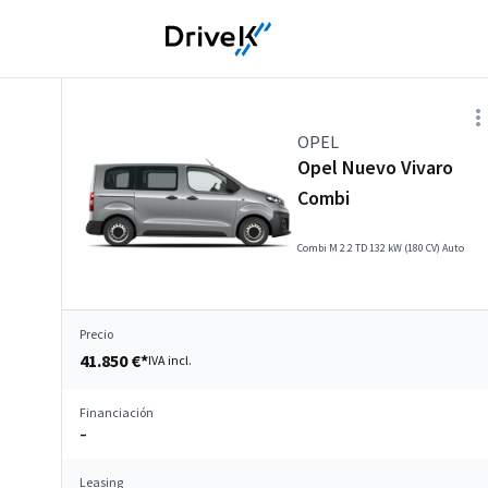
OPEL
Opel Nuevo Vivaro
Combi
Combi M 2.2 TD 132 kW (180 CV) Auto
Precio
41.850 €*
IVA incl.
Financiación
–
Leasing