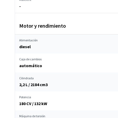
-
Motor y rendimiento
Alimentación
diesel
Caja de cambios
automático
Cilindrada
2,2 L / 2184 cm
3
Potencia
180 CV / 132 kW
Máquina de torsión