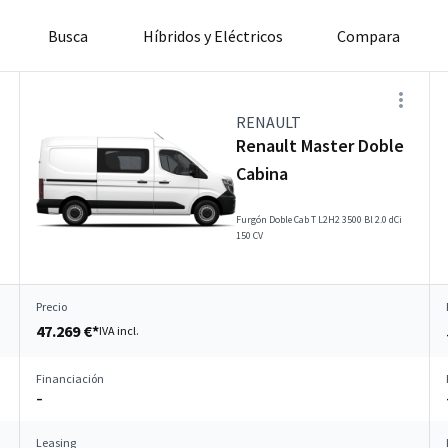
Busca
Híbridos y Eléctricos
Compara
RENAULT
Renault Master Doble
Cabina
Furgón Doble Cab T L2H2 3500 Bl 2.0 dCi
150 CV
Precio
47.269 €*
IVA incl.
Financiación
–
Leasing