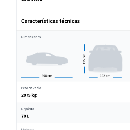
Características técnicas
Dimensiones
cm
195
498
cm
192
cm
Peso en vacío
2075 kg
Depósito
70 L
Maletero