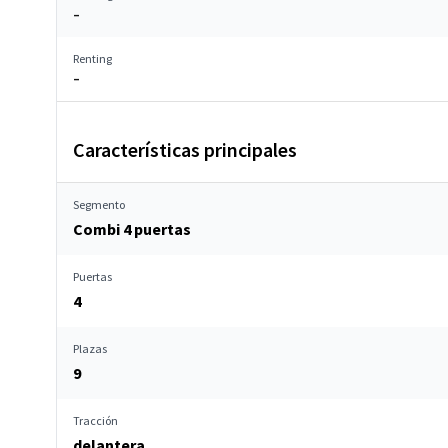
–
Renting
–
Características principales
Segmento
Combi 4 puertas
Puertas
4
Plazas
9
Tracción
delantera