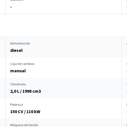
-
Alimentación
diesel
Caja de cambios
manual
Cilindrada
2,0 L / 1998 cm
3
Potencia
150 CV / 110 kW
Máquina de torsión