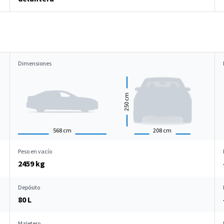
Dimensiones
cm
250
568
cm
208
cm
Peso en vacío
2459 kg
Depósito
80 L
Maletero