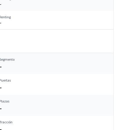
–
Renting
–
Segmento
–
Puertas
–
Plazas
–
Tracción
–