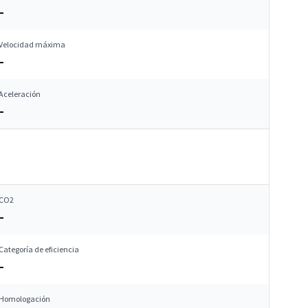
–
Velocidad máxima
–
Aceleración
–
CO2
–
Categoría de eficiencia
–
Homologación