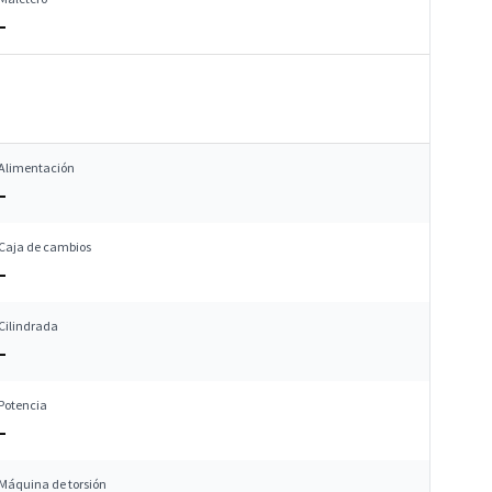
–
Alimentación
–
Caja de cambios
–
Cilindrada
–
Potencia
–
Máquina de torsión