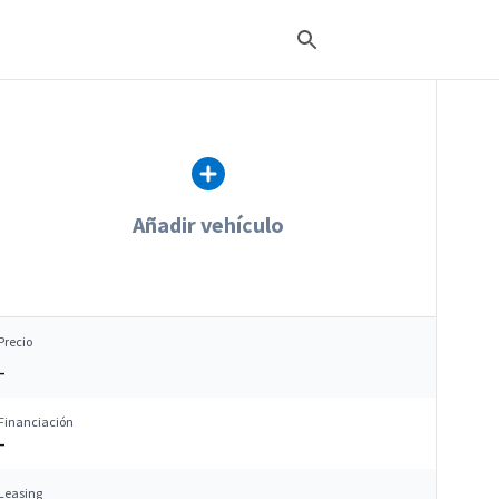
Añadir vehículo
Precio
–
Financiación
–
Leasing