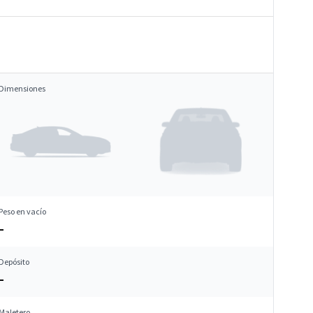
Dimensiones
Peso en vacío
–
Depósito
–
Maletero