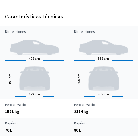
Características técnicas
Dimensiones
Dimensiones
498
cm
568
cm
cm
cm
191
250
192
cm
208
cm
Peso en vacío
Peso en vacío
1591 kg
2174 kg
Depósito
Depósito
70 L
80 L