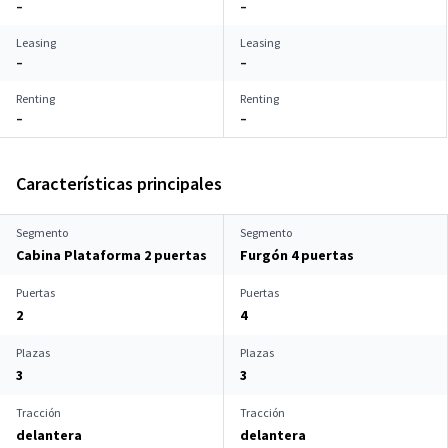
–
–
Leasing
Leasing
–
–
Renting
Renting
–
–
Características principales
Segmento
Segmento
Cabina Plataforma 2 puertas
Furgón 4 puertas
Puertas
Puertas
2
4
Plazas
Plazas
3
3
Tracción
Tracción
delantera
delantera