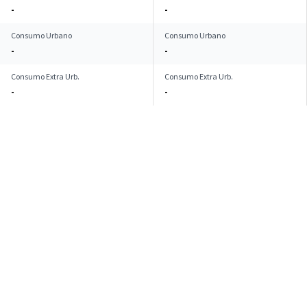
-
-
Consumo Urbano
Consumo Urbano
-
-
Consumo Extra Urb.
Consumo Extra Urb.
-
-