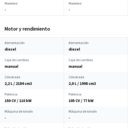
Maletero
Maletero
-
-
Motor y rendimiento
Alimentación
Alimentación
diesel
diesel
Caja de cambios
Caja de cambios
manual
manual
Cilindrada
Cilindrada
2,2 L / 2184 cm
3
2,0 L / 1998 cm
3
Potencia
Potencia
150 CV / 110 kW
105 CV / 77 kW
Máquina de torsión
Máquina de torsión
-
-