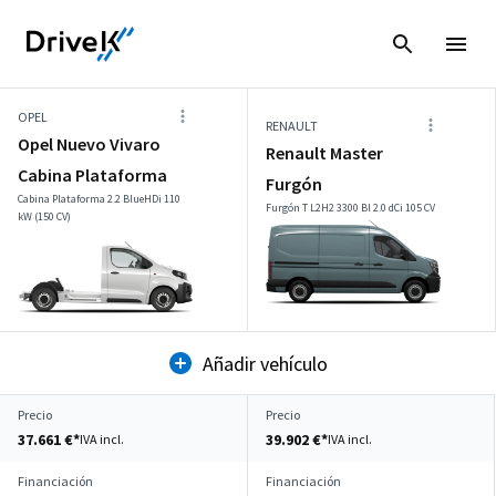
OPEL
RENAULT
Opel Nuevo Vivaro
Renault Master
Cabina Plataforma
Furgón
Cabina Plataforma 2.2 BlueHDi 110
Furgón T L2H2 3300 Bl 2.0 dCi 105 CV
kW (150 CV)
Añadir vehículo
Precio
Precio
37.661 €*
39.902 €*
IVA incl.
IVA incl.
Financiación
Financiación