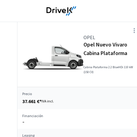
OPEL
Opel Nuevo Vivaro
Cabina Plataforma
Cabina Plataforma 2.2 BlueHDi 110 kW
(150 CV)
Precio
37.661 €*
IVA incl.
Financiación
–
Leasing