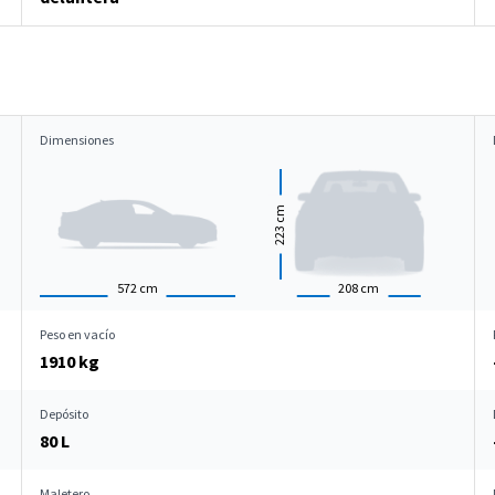
Dimensiones
cm
223
572
cm
208
cm
Peso en vacío
1910 kg
Depósito
80 L
Maletero