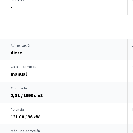
-
Alimentación
diesel
Caja de cambios
manual
Cilindrada
2,0 L / 1998 cm
3
Potencia
131 CV / 96 kW
Máquina de torsión