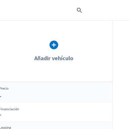
Añadir vehículo
Precio
–
Financiación
–
Leasing