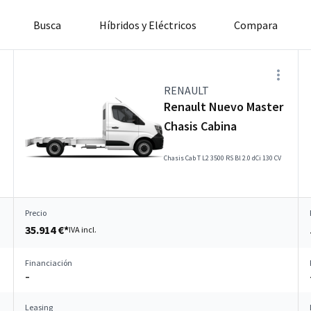
Busca
Híbridos y Eléctricos
Compara
RENAULT
Renault Nuevo Master
Chasis Cabina
Chasis Cab T L2 3500 RS Bl 2.0 dCi 130 CV
Precio
35.914 €*
IVA incl.
Financiación
–
Leasing