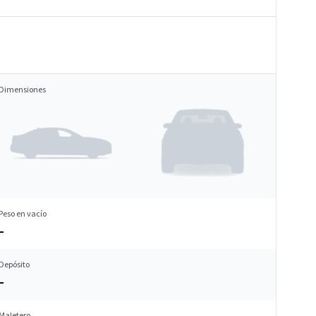
Dimensiones
Peso en vacío
–
Depósito
–
Maletero