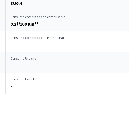
EU6.4
Consumo combinado de combustible
9.2 l/100 Km**
Consumo combinado de gas natural
-
Consumo Urbano
-
Consumo Extra Urb.
-