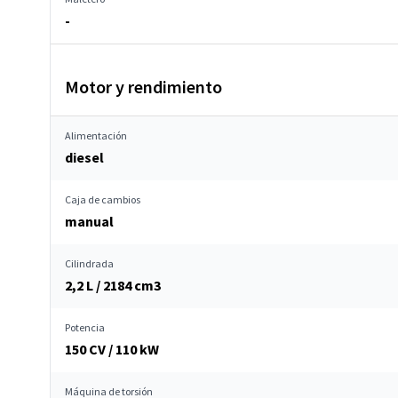
-
Motor y rendimiento
Alimentación
diesel
Caja de cambios
manual
Cilindrada
2,2 L / 2184 cm
3
Potencia
150 CV / 110 kW
Máquina de torsión