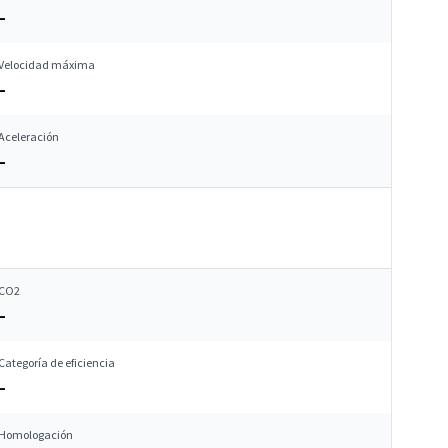
–
Velocidad máxima
–
Aceleración
–
CO2
–
Categoría de eficiencia
–
Homologación