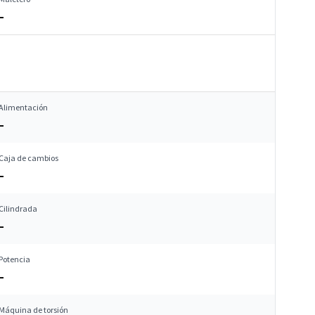
–
Alimentación
–
Caja de cambios
–
Cilindrada
–
Potencia
–
Máquina de torsión