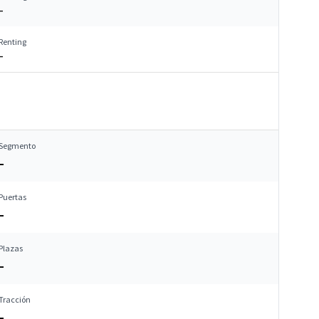
–
Renting
–
Segmento
–
Puertas
–
Plazas
–
Tracción
–