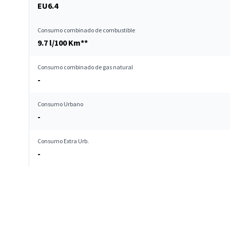
EU6.4
Consumo combinado de combustible
9.7 l/100 Km**
Consumo combinado de gas natural
-
Consumo Urbano
-
Consumo Extra Urb.
-