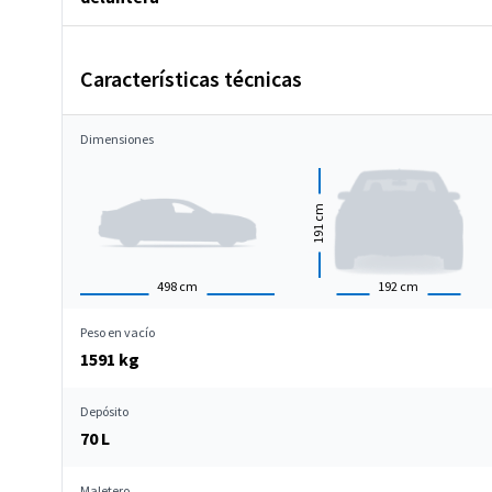
Características técnicas
Dimensiones
cm
191
498
cm
192
cm
Peso en vacío
1591 kg
Depósito
70 L
Maletero