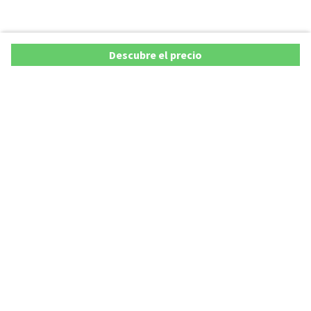
Descubre el precio
Copyright © 2026 AutoXY S.p.A. Todos los derechos reservados.
Privacy Policy
Cookie Policy
Aviso Legal
AutoXY S.p.A. se compromete a velar por la exactitud y actualización de todos