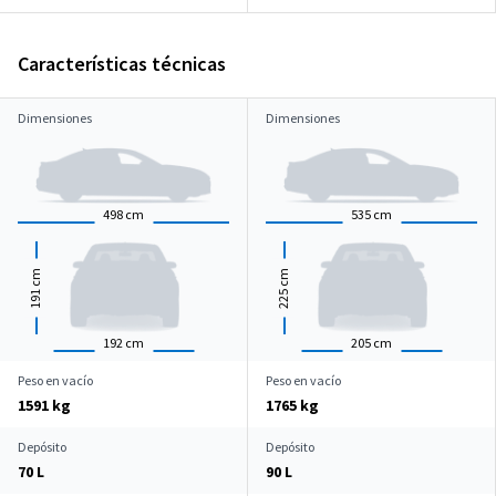
Características técnicas
Dimensiones
Dimensiones
498
cm
535
cm
cm
cm
191
225
192
cm
205
cm
Peso en vacío
Peso en vacío
1591 kg
1765 kg
Depósito
Depósito
70 L
90 L