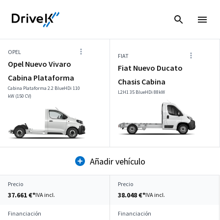
OPEL
FIAT
Opel Nuevo Vivaro
Fiat Nuevo Ducato
Cabina Plataforma
Chasis Cabina
Cabina Plataforma 2.2 BlueHDi 110
L2H1 35 BlueHDi 88kW
kW (150 CV)
Añadir vehículo
Precio
Precio
37.661 €*
38.048 €*
IVA incl.
IVA incl.
Financiación
Financiación