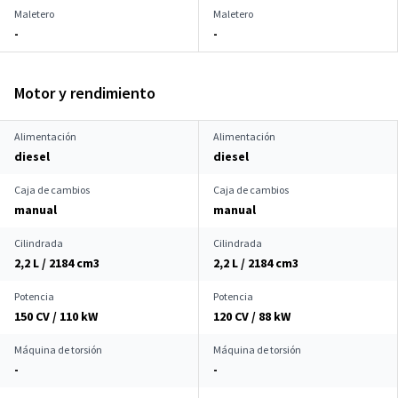
Maletero
Maletero
-
-
Motor y rendimiento
Alimentación
Alimentación
diesel
diesel
Caja de cambios
Caja de cambios
manual
manual
Cilindrada
Cilindrada
2,2 L / 2184 cm
3
2,2 L / 2184 cm
3
Potencia
Potencia
150 CV / 110 kW
120 CV / 88 kW
Máquina de torsión
Máquina de torsión
-
-