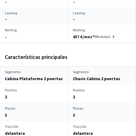
–
–
Leasing
Leasing
–
–
Renting
Renting
437 €/mes*
IVA no incl.
–
Características principales
Segmento
Segmento
Cabina Plataforma 2 puertas
Chasis Cabina 2 puertas
Puertas
Puertas
2
2
Plazas
Plazas
3
3
Tracción
Tracción
delantera
delantera