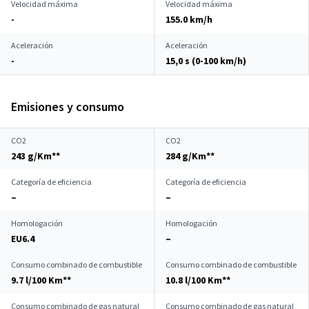
Velocidad máxima
Velocidad máxima
-
155.0 km/h
Aceleración
Aceleración
-
15,0 s (0-100 km/h)
Emisiones y consumo
CO2
CO2
243 g/Km**
284 g/Km**
Categoría de eficiencia
Categoría de eficiencia
–
–
Homologación
Homologación
EU6.4
–
Consumo combinado de combustible
Consumo combinado de combustible
9.7 l/100 Km**
10.8 l/100 Km**
Consumo combinado de gas natural
Consumo combinado de gas natural