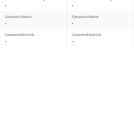
-
-
Consumo Urbano
Consumo Urbano
-
-
Consumo Extra Urb.
Consumo Extra Urb.
-
-