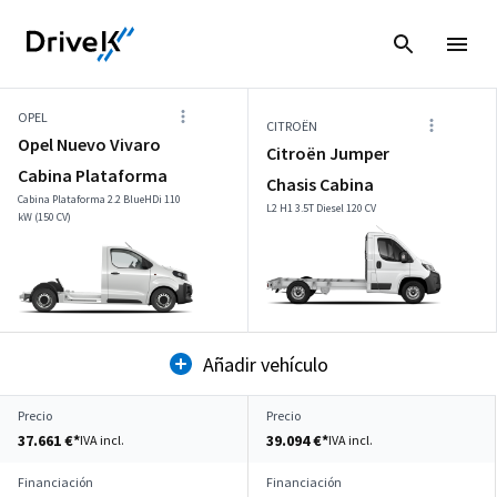
OPEL
CITROËN
Opel Nuevo Vivaro
Citroën Jumper
Cabina Plataforma
Chasis Cabina
Cabina Plataforma 2.2 BlueHDi 110
L2 H1 3.5T Diesel 120 CV
kW (150 CV)
Añadir vehículo
Precio
Precio
37.661 €*
39.094 €*
IVA incl.
IVA incl.
Financiación
Financiación