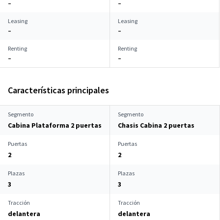
–
–
Leasing
Leasing
–
–
Renting
Renting
–
–
Características principales
Segmento
Segmento
Cabina Plataforma 2 puertas
Chasis Cabina 2 puertas
Puertas
Puertas
2
2
Plazas
Plazas
3
3
Tracción
Tracción
delantera
delantera