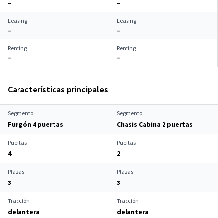
–
–
Leasing
Leasing
–
–
Renting
Renting
–
–
Características principales
Segmento
Segmento
Furgón 4 puertas
Chasis Cabina 2 puertas
Puertas
Puertas
4
2
Plazas
Plazas
3
3
Tracción
Tracción
delantera
delantera