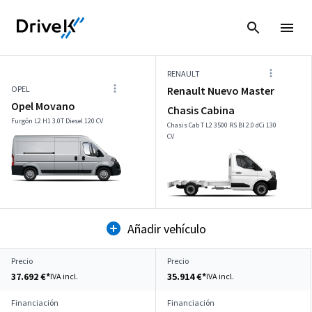
RENAULT
OPEL
Renault Nuevo Master
Opel Movano
Chasis Cabina
Furgón L2 H1 3.0T Diesel 120 CV
Chasis Cab T L2 3500 RS Bl 2.0 dCi 130
CV
Añadir vehículo
Precio
Precio
37.692 €*
35.914 €*
IVA incl.
IVA incl.
Financiación
Financiación