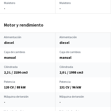
Maletero
Maletero
-
-
Motor y rendimiento
Alimentación
Alimentación
diesel
diesel
Caja de cambios
Caja de cambios
manual
manual
Cilindrada
Cilindrada
2,2 L / 2184 cm
3
2,0 L / 1998 cm
3
Potencia
Potencia
120 CV / 88 kW
131 CV / 96 kW
Máquina de torsión
Máquina de torsión
-
-