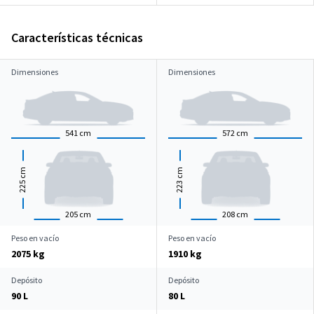
Características técnicas
Dimensiones
Dimensiones
541
cm
572
cm
cm
cm
225
223
205
cm
208
cm
Peso en vacío
Peso en vacío
2075 kg
1910 kg
Depósito
Depósito
90 L
80 L