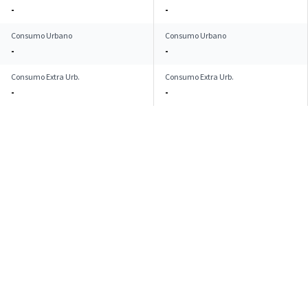
-
-
Consumo Urbano
Consumo Urbano
-
-
Consumo Extra Urb.
Consumo Extra Urb.
-
-