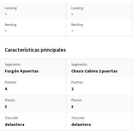
Leasing
Leasing
–
–
Renting
Renting
–
–
Características principales
Segmento
Segmento
Furgón 4 puertas
Chasis Cabina 2 puertas
Puertas
Puertas
4
2
Plazas
Plazas
3
3
Tracción
Tracción
delantera
delantera