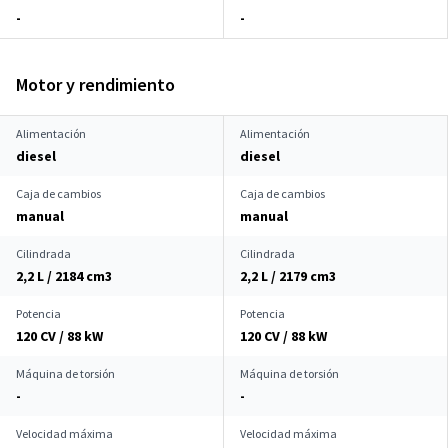
-
-
Motor y rendimiento
Alimentación
Alimentación
diesel
diesel
Caja de cambios
Caja de cambios
manual
manual
Cilindrada
Cilindrada
2,2 L / 2184 cm
3
2,2 L / 2179 cm
3
Potencia
Potencia
120 CV / 88 kW
120 CV / 88 kW
Máquina de torsión
Máquina de torsión
-
-
Velocidad máxima
Velocidad máxima