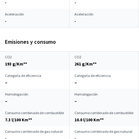
-
-
Aceleración
Aceleración
-
-
Emisiones y consumo
CO2
CO2
193 g/Km**
261 g/Km**
Categoría de eficiencia
Categoría de eficiencia
–
–
Homologación
Homologación
–
–
Consumo combinado de combustible
Consumo combinado de combustible
7.3 l/100 Km**
10.0 l/100 Km**
Consumo combinado de gas natural
Consumo combinado de gas natural
-
-