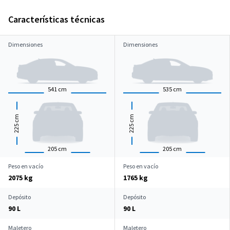
Características técnicas
Dimensiones
Dimensiones
541
cm
535
cm
cm
cm
225
225
205
cm
205
cm
Peso en vacío
Peso en vacío
2075 kg
1765 kg
Depósito
Depósito
90 L
90 L
Maletero
Maletero