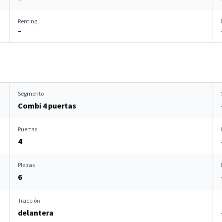
Renting
–
Segmento
Combi 4 puertas
Puertas
4
Plazas
6
Tracción
delantera