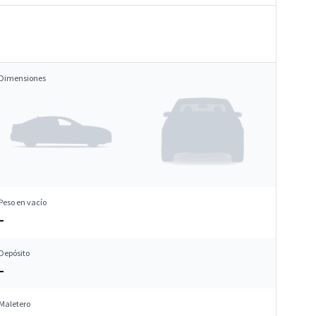
Dimensiones
Peso en vacío
–
Depósito
–
Maletero