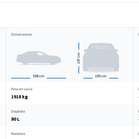
Dimensiones
cm
197
508
cm
195
cm
Peso en vacío
1918 kg
Depósito
80 L
Maletero