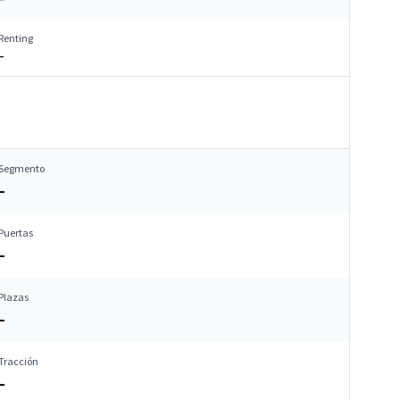
Renting
–
Segmento
–
Puertas
–
Plazas
–
Tracción
–