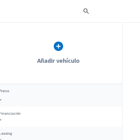
Añadir vehículo
Precio
–
Financiación
–
Leasing
–