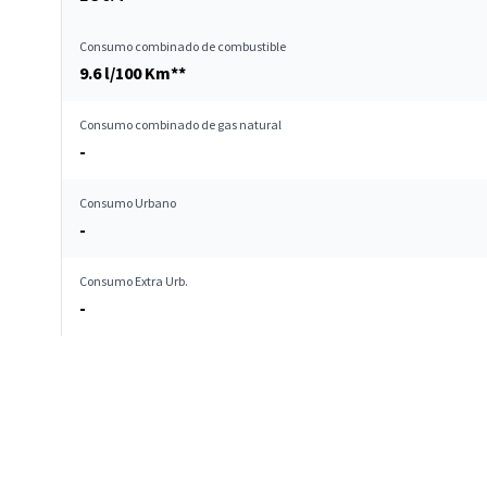
Consumo combinado de combustible
9.6 l/100 Km**
Consumo combinado de gas natural
-
Consumo Urbano
-
Consumo Extra Urb.
-