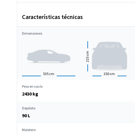
Características técnicas
Dimensiones
cm
215
535
cm
250
cm
Peso en vacío
2430 kg
Depósito
90 L
Maletero