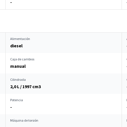
-
Alimentación
diesel
Caja de cambios
manual
Cilindrada
2,0 L / 1997 cm
3
Potencia
-
Máquina de torsión