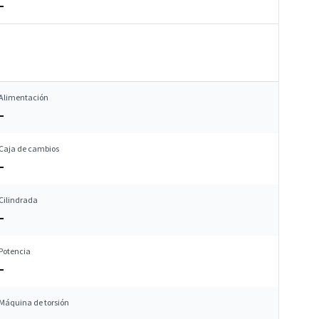
–
Alimentación
–
Caja de cambios
–
Cilindrada
–
Potencia
–
Máquina de torsión