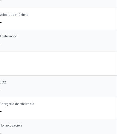
–
Velocidad máxima
–
Aceleración
–
CO2
–
Categoría de eficiencia
–
Homologación
–