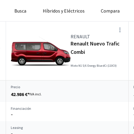
Busca
Híbridos y Eléctricos
Compara
RENAULT
Renault Nuevo Trafic
e
Combi
Mixto N1 5/6 Energy Blue dCi (110CV)
Precio
42.986 €*
IVA incl.
Financiación
–
Leasing
–