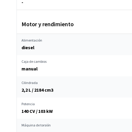
-
Motor y rendimiento
Alimentación
diesel
Caja de cambios
manual
Cilindrada
2,2 L / 2184 cm
3
Potencia
140 CV / 103 kW
Máquina de torsión