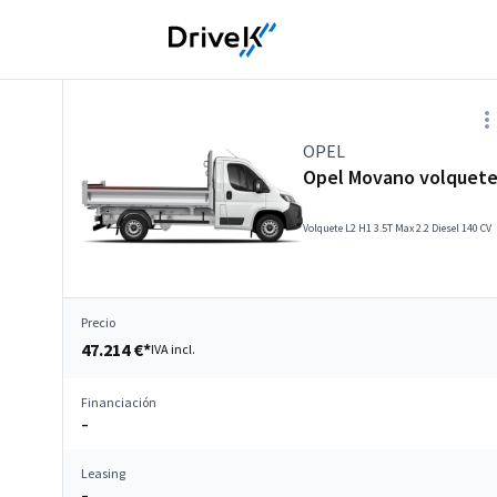
OPEL
Opel Movano volquet
Volquete L2 H1 3.5T Max 2.2 Diesel 140 CV
Precio
47.214 €*
IVA incl.
Financiación
–
Leasing
–