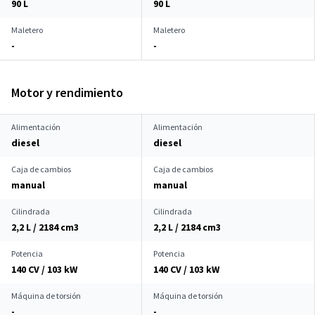
90 L
90 L
Maletero
Maletero
-
-
Motor y rendimiento
Alimentación
Alimentación
diesel
diesel
Caja de cambios
Caja de cambios
manual
manual
Cilindrada
Cilindrada
2,2 L / 2184 cm
3
2,2 L / 2184 cm
3
Potencia
Potencia
140 CV / 103 kW
140 CV / 103 kW
Máquina de torsión
Máquina de torsión
-
-