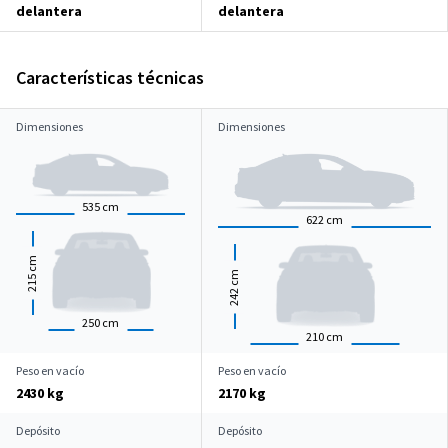
delantera
delantera
Características técnicas
Dimensiones
Dimensiones
535
cm
622
cm
cm
cm
215
242
250
cm
210
cm
Peso en vacío
Peso en vacío
2430 kg
2170 kg
Depósito
Depósito