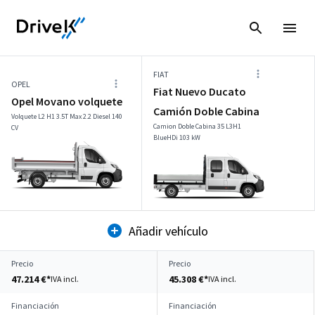
FIAT
OPEL
Fiat Nuevo Ducato
Opel Movano volquete
Camión Doble Cabina
Volquete L2 H1 3.5T Max 2.2 Diesel 140
Camion Doble Cabina 35 L3H1
CV
BlueHDi 103 kW
Añadir vehículo
Precio
Precio
47.214 €*
45.308 €*
IVA incl.
IVA incl.
Financiación
Financiación