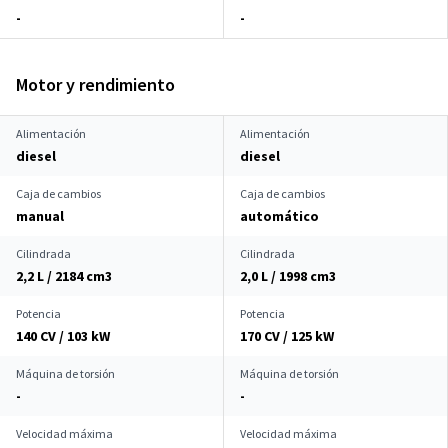
-
-
Motor y rendimiento
Alimentación
Alimentación
diesel
diesel
Caja de cambios
Caja de cambios
manual
automático
Cilindrada
Cilindrada
2,2 L / 2184 cm
3
2,0 L / 1998 cm
3
Potencia
Potencia
140 CV / 103 kW
170 CV / 125 kW
Máquina de torsión
Máquina de torsión
-
-
Velocidad máxima
Velocidad máxima