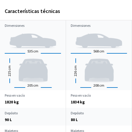
Características técnicas
Dimensiones
Dimensiones
535
cm
568
cm
cm
cm
225
226
205
cm
208
cm
Peso en vacío
Peso en vacío
1820 kg
1834 kg
Depósito
Depósito
90 L
80 L
Maletero
Maletero