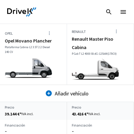
RENAULT
OPEL
Renault Master Piso
Opel Movano Plancher
Cabina
Plataforma Cabina L2 3.5T 2.2 Diesel
140 CV
P Cab T L2 4000 Bl dCi 125kW(170CV)
Añadir vehículo
Precio
Precio
39.144 €*
43.416 €*
IVA incl.
IVA incl.
Financiación
Financiación
–
–