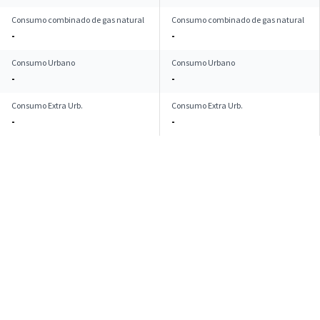
Consumo combinado de gas natural
Consumo combinado de gas natural
-
-
Consumo Urbano
Consumo Urbano
-
-
Consumo Extra Urb.
Consumo Extra Urb.
-
-