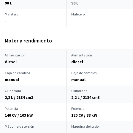
90 L
90 L
Maletero
Maletero
-
-
Motor y rendimiento
Alimentación
Alimentación
diesel
diesel
Caja de cambios
Caja de cambios
manual
manual
Cilindrada
Cilindrada
2,2 L / 2184 cm
3
2,2 L / 2184 cm
3
Potencia
Potencia
140 CV / 103 kW
120 CV / 88 kW
Máquina de torsión
Máquina de torsión