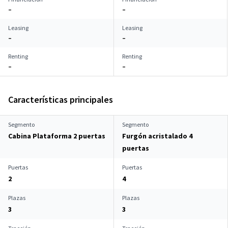
–
–
Leasing
Leasing
–
–
Renting
Renting
–
–
Características principales
Segmento
Segmento
Cabina Plataforma 2 puertas
Furgón acristalado 4
puertas
Puertas
Puertas
2
4
Plazas
Plazas
3
3