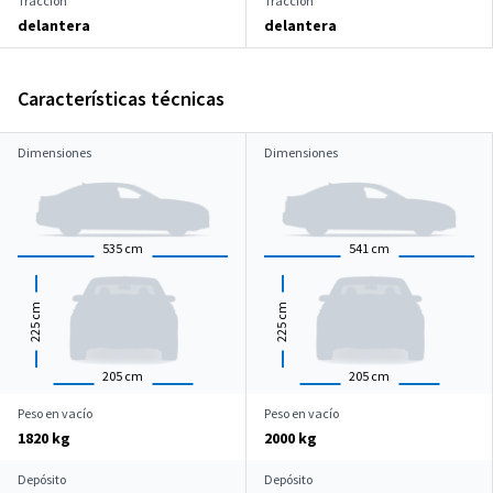
Tracción
Tracción
delantera
delantera
Características técnicas
Dimensiones
Dimensiones
535
cm
541
cm
cm
cm
225
225
205
cm
205
cm
Peso en vacío
Peso en vacío
1820 kg
2000 kg
Depósito
Depósito