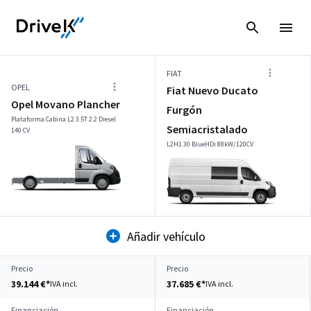
FIAT
OPEL
Fiat Nuevo Ducato
Opel Movano Plancher
Furgón
Plataforma Cabina L2 3.5T 2.2 Diesel
Semiacristalado
140 CV
L2H1 30 BlueHDi 88kW/120CV
Añadir vehículo
Precio
Precio
39.144 €*
37.685 €*
IVA incl.
IVA incl.
Financiación
Financiación