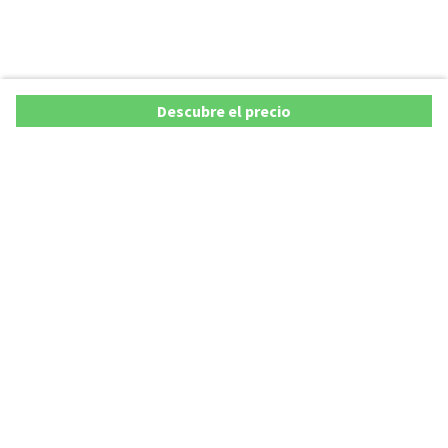
Descubre el precio
Copyright © 2026 AutoXY S.p.A. Todos los derechos reservados.
Privacy Policy
Cookie Policy
Aviso Legal