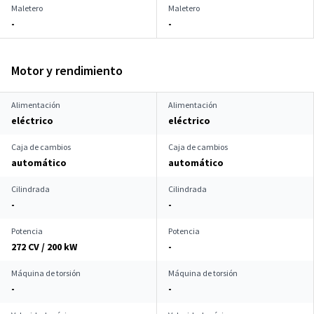
Maletero
Maletero
-
-
Motor y rendimiento
Alimentación
Alimentación
eléctrico
eléctrico
Caja de cambios
Caja de cambios
automático
automático
Cilindrada
Cilindrada
-
-
Potencia
Potencia
272 CV / 200 kW
-
Máquina de torsión
Máquina de torsión
-
-