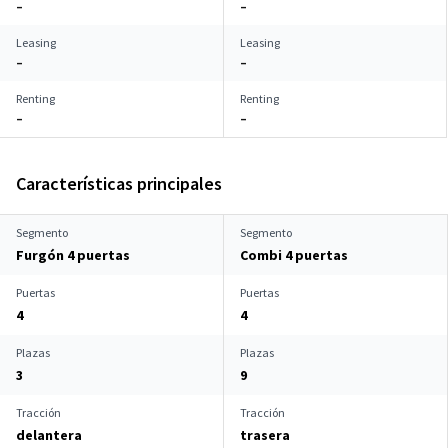
–
–
Leasing
Leasing
–
–
Renting
Renting
–
–
Características principales
Segmento
Segmento
Furgón 4 puertas
Combi 4 puertas
Puertas
Puertas
4
4
Plazas
Plazas
3
9
Tracción
Tracción
delantera
trasera