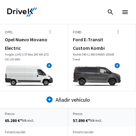
OPEL
FORD
Opel Nuevo Movano
Ford E-Transit
Electric
Custom Kombi
Furgón L3H2 3.5T Max 200 kW (272
Kombi 340 L1 BEV 64kWh 100kW
CV) 110 kWh
Trend
Añadir vehículo
Precio
Precio
65.280 €*
57.890 €*
IVA incl.
IVA incl.
Financiación
Financiación