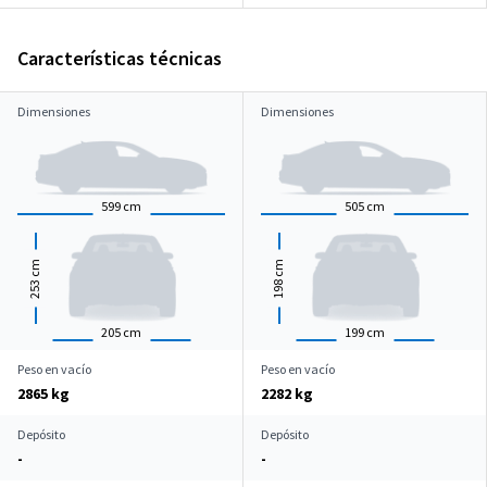
Características técnicas
Dimensiones
Dimensiones
599
cm
505
cm
cm
cm
253
198
205
cm
199
cm
Peso en vacío
Peso en vacío
2865 kg
2282 kg
Depósito
Depósito
-
-