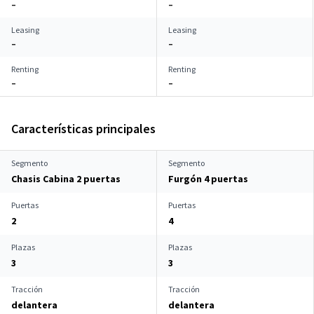
–
–
Leasing
Leasing
–
–
Renting
Renting
–
–
Características principales
Segmento
Segmento
Chasis Cabina 2 puertas
Furgón 4 puertas
Puertas
Puertas
2
4
Plazas
Plazas
3
3
Tracción
Tracción
delantera
delantera