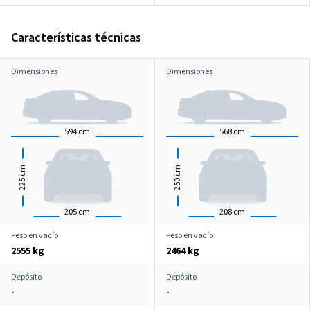
Características técnicas
Dimensiones
Dimensiones
594
cm
568
cm
cm
cm
225
250
205
cm
208
cm
Peso en vacío
Peso en vacío
2555 kg
2464 kg
Depósito
Depósito
-
-