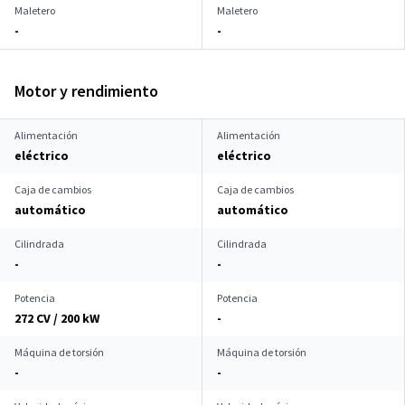
Maletero
Maletero
-
-
Motor y rendimiento
Alimentación
Alimentación
eléctrico
eléctrico
Caja de cambios
Caja de cambios
automático
automático
Cilindrada
Cilindrada
-
-
Potencia
Potencia
272 CV / 200 kW
-
Máquina de torsión
Máquina de torsión
-
-