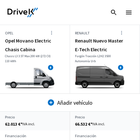
OPEL
RENAULT
Opel Movano Electric
Renault Nuevo Master
Chasis Cabina
E-Tech Electric
Chasis L3 3.5T Max 200 kW (272 CV)
Furgón Tracción L2H2 3500
110 kWh
Autonomía Urb
Añadir vehículo
Precio
Precio
62.013 €*
66.532 €*
IVA incl.
IVA incl.
Financiación
Financiación