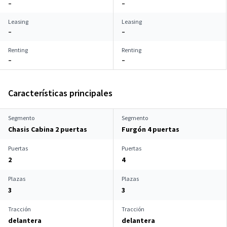
–
–
Leasing
Leasing
–
–
Renting
Renting
–
–
Características principales
Segmento
Segmento
Chasis Cabina 2 puertas
Furgón 4 puertas
Puertas
Puertas
2
4
Plazas
Plazas
3
3
Tracción
Tracción
delantera
delantera