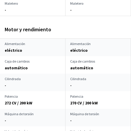
Maletero
Maletero
-
-
Motor y rendimiento
Alimentación
Alimentación
eléctrico
eléctrico
Caja de cambios
Caja de cambios
automático
automático
Cilindrada
Cilindrada
-
-
Potencia
Potencia
272 CV / 200 kW
270 CV / 200 kW
Máquina de torsión
Máquina de torsión
-
-