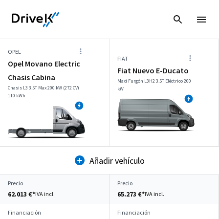
OPEL
FIAT
Opel Movano Electric
Fiat Nuevo E-Ducato
Chasis Cabina
Maxi Furgón L3H2 3.5T Eléctrico 200
Chasis L3 3.5T Max 200 kW (272 CV)
kW
110 kWh
Añadir vehículo
Precio
Precio
62.013 €*
65.273 €*
IVA incl.
IVA incl.
Financiación
Financiación