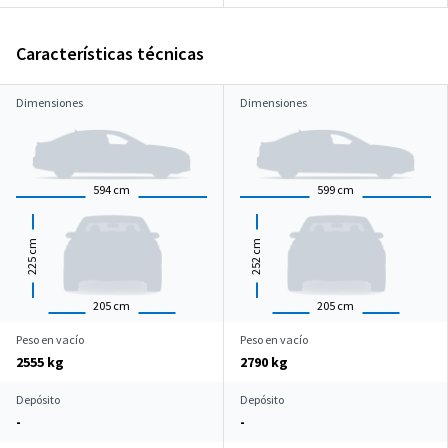
Características técnicas
Dimensiones
Dimensiones
594
cm
599
cm
cm
cm
225
252
205
cm
205
cm
Peso en vacío
Peso en vacío
2555 kg
2790 kg
Depósito
Depósito
-
-