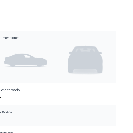
Dimensiones
Peso en vacío
–
Depósito
–
Maletero