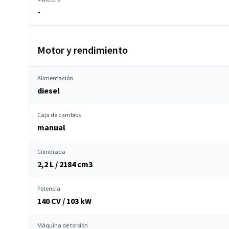
-
Motor y rendimiento
Alimentación
diesel
Caja de cambios
manual
Cilindrada
2,2 L / 2184 cm
3
Potencia
140 CV / 103 kW
Máquina de torsión