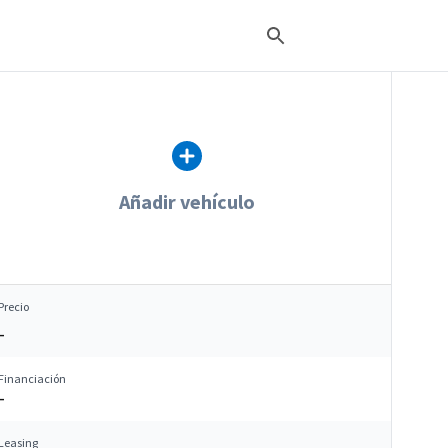
Añadir vehículo
Precio
–
Financiación
–
Leasing