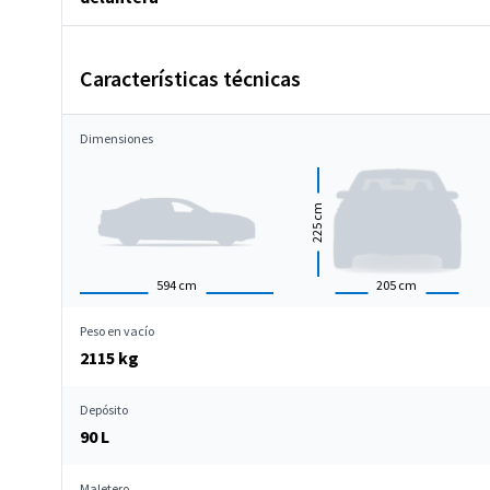
Características técnicas
Dimensiones
cm
225
594
cm
205
cm
Peso en vacío
2115 kg
Depósito
90 L
Maletero