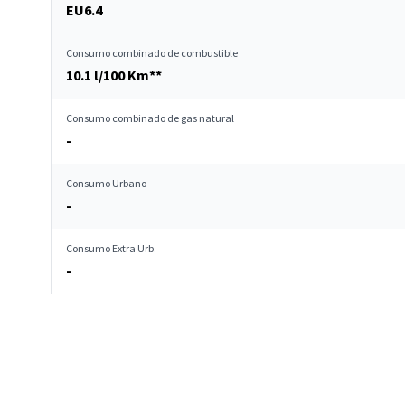
EU6.4
Consumo combinado de combustible
10.1 l/100 Km**
Consumo combinado de gas natural
-
Consumo Urbano
-
Consumo Extra Urb.
-