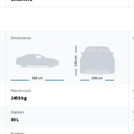
Dimensiones
cm
250
568
cm
208
cm
Peso en vacío
2459 kg
Depósito
80 L
Maletero