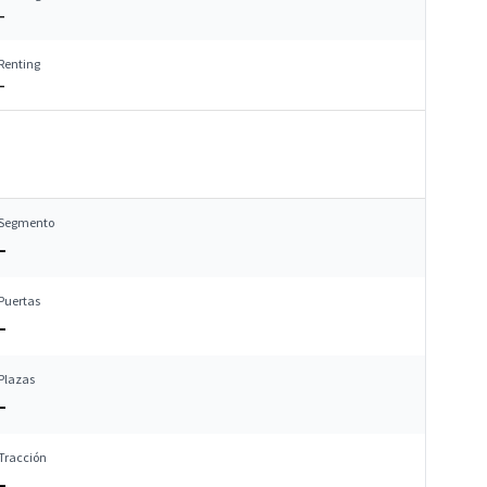
–
Renting
–
Segmento
–
Puertas
–
Plazas
–
Tracción
–