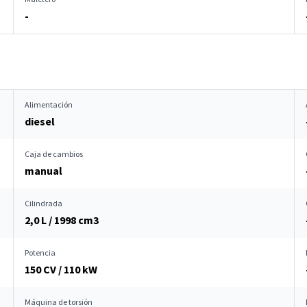
-
Alimentación
diesel
Caja de cambios
manual
Cilindrada
2,0 L / 1998 cm
3
Potencia
150 CV / 110 kW
Máquina de torsión