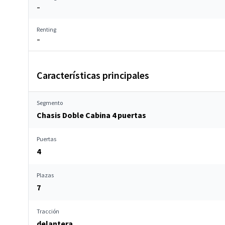
–
Renting
–
Características principales
Segmento
Chasis Doble Cabina 4 puertas
Puertas
4
Plazas
7
Tracción
delantera