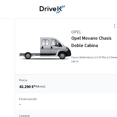
OPEL
Opel Movano Chasis
Doble Cabina
Chasis Doble Cabina L3 3.5T Max 2.2 Diese
140 CV
Precio
42.290 €*
IVA incl.
Financiación
–
Leasing