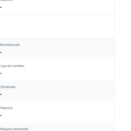
–
Alimentación
–
Caja de cambios
–
Cilindrada
–
Potencia
–
Máquina de torsión