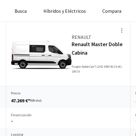
Busca
Híbridos y Eléctricos
Compara
RENAULT
Renault Master Doble
Cabina
l
Furgón Doble Cab T L2H2 3500 Bl 2.0 dCi
150 CV
Precio
47.269 €*
IVA incl.
Financiación
–
Leasing