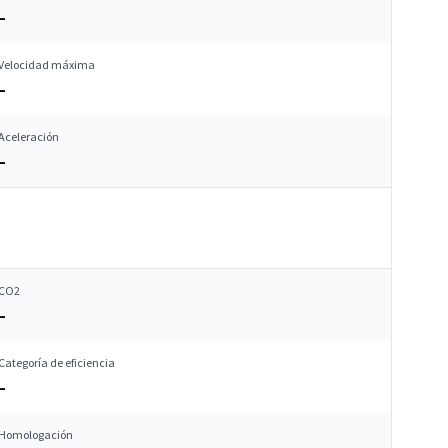
–
Velocidad máxima
–
Aceleración
–
CO2
–
Categoría de eficiencia
–
Homologación