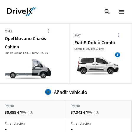
OPEL
FIAT
Opel Movano Chasis
Fiat E-Doblò Combi
Cabina
Combi M 100 kW 50 kWh
Chasis Cabina L2 3.5T Diesel 120 CV
Añadir vehículo
Precio
Precio
38.055 €*
37.341 €*
IVA incl.
IVA incl.
Financiación
Financiación
–
–