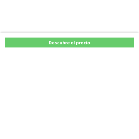
Descubre el precio
Copyright © 2026 AutoXY S.p.A. Todos los derechos reservados.
Privacy Policy
Cookie Policy
Aviso Legal