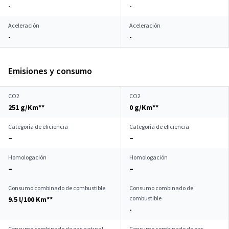
-
-
Aceleración
Aceleración
-
-
Emisiones y consumo
CO2
CO2
251 g/Km**
0 g/Km**
Categoría de eficiencia
Categoría de eficiencia
–
–
Homologación
Homologación
–
–
Consumo combinado de combustible
Consumo combinado de
combustible
9.5 l/100 Km**
-
Consumo combinado de gas natural
Consumo combinado de gas