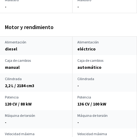
-
-
Motor y rendimiento
Alimentación
Alimentación
diesel
eléctrico
Caja de cambios
Caja de cambios
manual
automático
Cilindrada
Cilindrada
2,2 L / 2184 cm
3
-
Potencia
Potencia
120 CV / 88 kW
136 CV / 100 kW
Máquina de torsión
Máquina de torsión
-
-
Velocidad máxima
Velocidad máxima