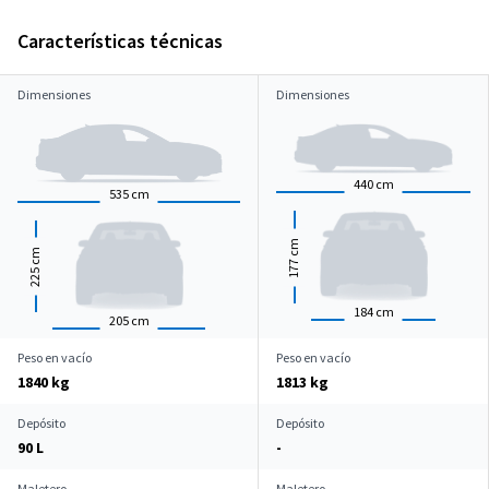
Características técnicas
Dimensiones
Dimensiones
440
cm
535
cm
cm
cm
177
225
184
cm
205
cm
Peso en vacío
Peso en vacío
1840 kg
1813 kg
Depósito
Depósito
90 L
-
Maletero
Maletero