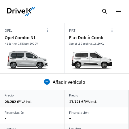
OPEL
FIAT
Opel Combo N1
Fiat Doblò Combi
N1 Edition 1.5 Diesel 100 CV
Combi L1 Gasolina 1.2 110 CV
Añadir vehículo
Precio
Precio
28.282 €*
27.721 €*
IVA incl.
IVA incl.
Financiación
Financiación
–
–
Leasing
Leasing