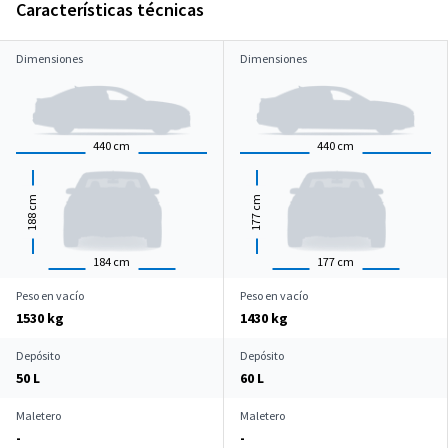
Características técnicas
Dimensiones
Dimensiones
440
cm
440
cm
cm
cm
188
177
184
cm
177
cm
Peso en vacío
Peso en vacío
1530 kg
1430 kg
Depósito
Depósito
50 L
60 L
Maletero
Maletero
-
-