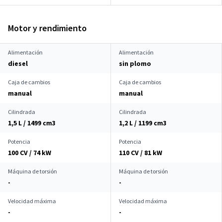
Motor y rendimiento
Alimentación
Alimentación
diesel
sin plomo
Caja de cambios
Caja de cambios
manual
manual
Cilindrada
Cilindrada
1,5 L / 1499 cm
3
1,2 L / 1199 cm
3
Potencia
Potencia
100 CV / 74 kW
110 CV / 81 kW
Máquina de torsión
Máquina de torsión
-
-
Velocidad máxima
Velocidad máxima
-
-