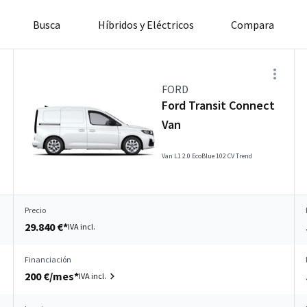
Busca
Híbridos y Eléctricos
Compara
FORD
Ford Transit Connect
Van
Van L1 2.0 EcoBlue 102 CV Trend
Precio
29.840 €*
IVA incl.
Financiación
200 €/mes*
IVA incl.