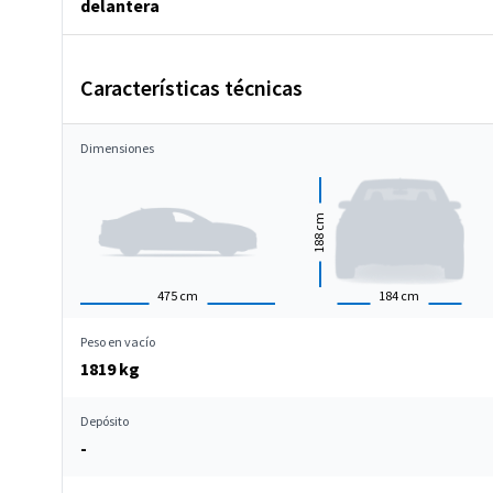
delantera
Características técnicas
Dimensiones
cm
188
475
cm
184
cm
Peso en vacío
1819 kg
Depósito
-