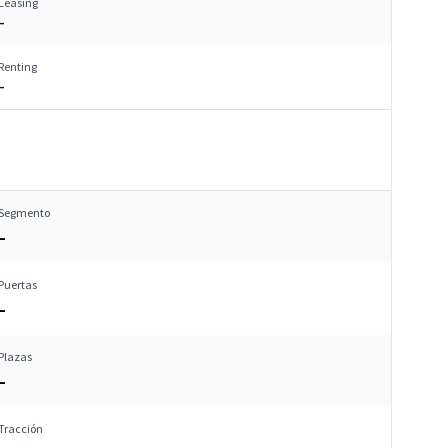
Leasing
–
Renting
–
Segmento
–
Puertas
–
Plazas
–
Tracción