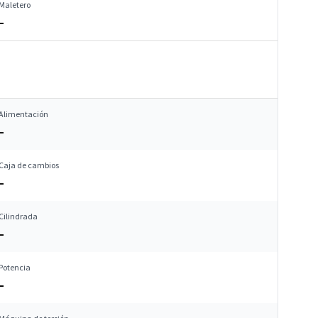
Maletero
–
Alimentación
–
Caja de cambios
–
Cilindrada
–
Potencia
–