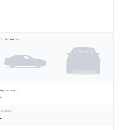
–
Dimensiones
Peso en vacío
–
Depósito
–