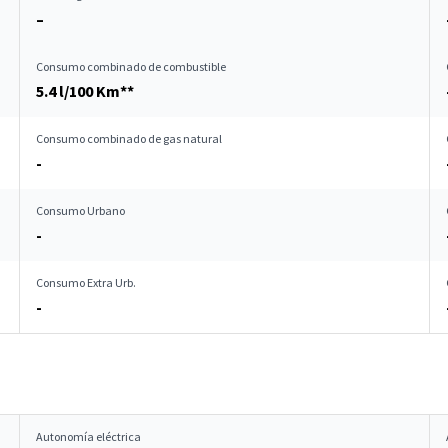
–
Consumo combinado de combustible
5.4 l/100 Km**
Consumo combinado de gas natural
-
Consumo Urbano
-
Consumo Extra Urb.
-
Autonomía eléctrica