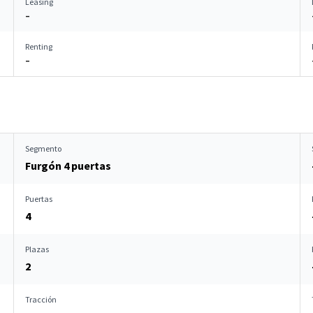
Leasing
–
Renting
–
Segmento
Furgón 4 puertas
Puertas
4
Plazas
2
Tracción