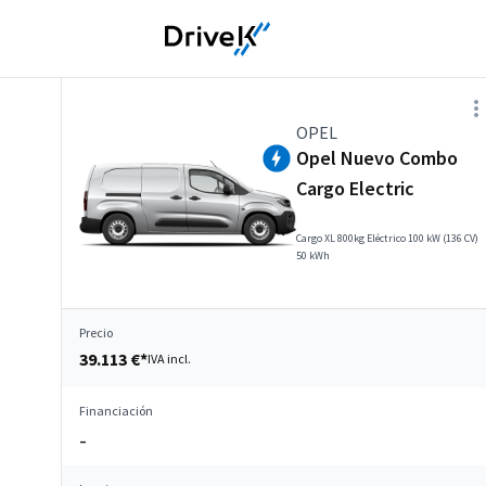
OPEL
Opel Nuevo Combo
Cargo Electric
Cargo XL 800kg Eléctrico 100 kW (136 CV)
50 kWh
Precio
39.113 €*
IVA incl.
Financiación
–