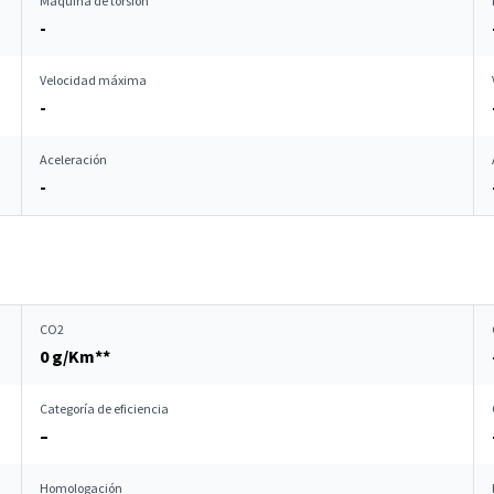
Máquina de torsión
-
Velocidad máxima
-
Aceleración
-
CO2
0 g/Km**
Categoría de eficiencia
–
Homologación