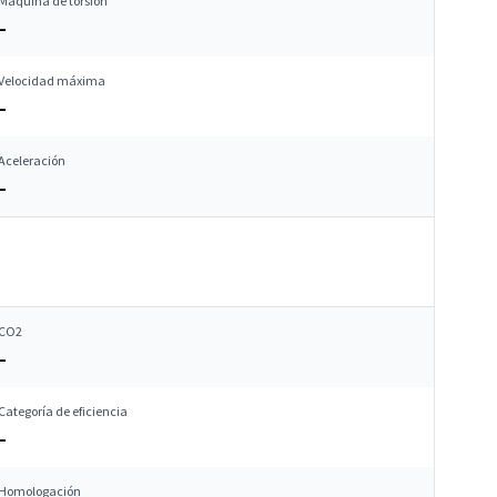
Máquina de torsión
–
Velocidad máxima
–
Aceleración
–
CO2
–
Categoría de eficiencia
–
Homologación