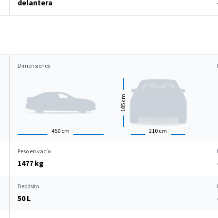
delantera
Dimensiones
cm
185
450
cm
210
cm
Peso en vacío
1477 kg
Depósito
50 L