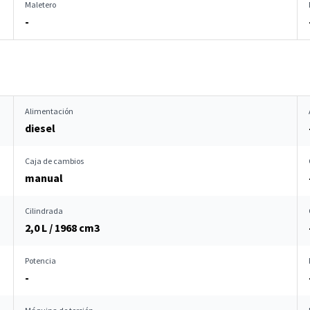
Maletero
-
Alimentación
diesel
Caja de cambios
manual
Cilindrada
2,0 L / 1968 cm
3
Potencia
-