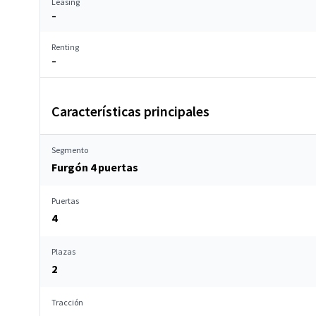
Leasing
–
Renting
–
Características principales
Segmento
Furgón 4 puertas
Puertas
4
Plazas
2
Tracción