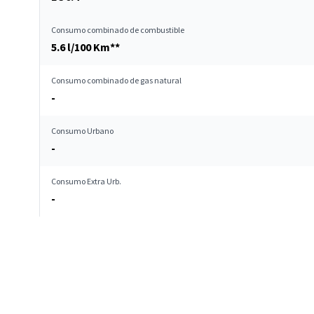
Consumo combinado de combustible
5.6 l/100 Km**
Consumo combinado de gas natural
-
Consumo Urbano
-
Consumo Extra Urb.
-