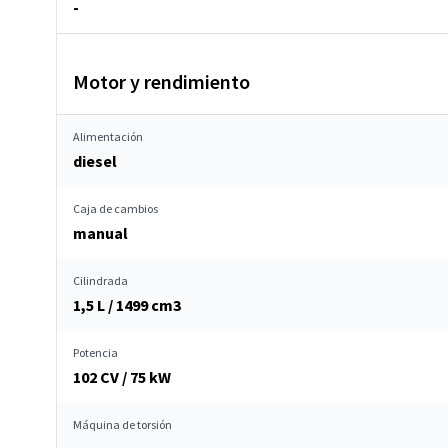
-
Motor y rendimiento
Alimentación
diesel
Caja de cambios
manual
Cilindrada
1,5 L / 1499 cm
3
Potencia
102 CV / 75 kW
Máquina de torsión