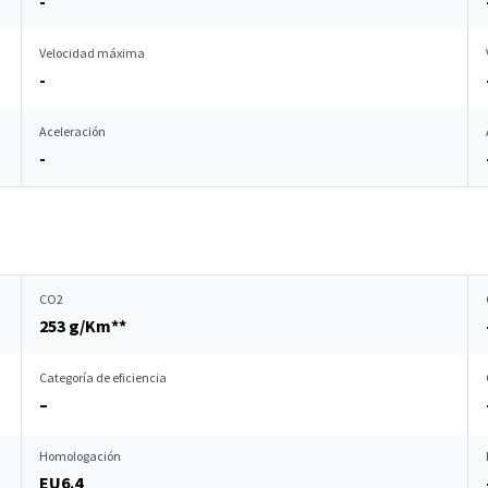
-
Velocidad máxima
-
Aceleración
-
CO2
253 g/Km**
Categoría de eficiencia
–
Homologación
EU6.4