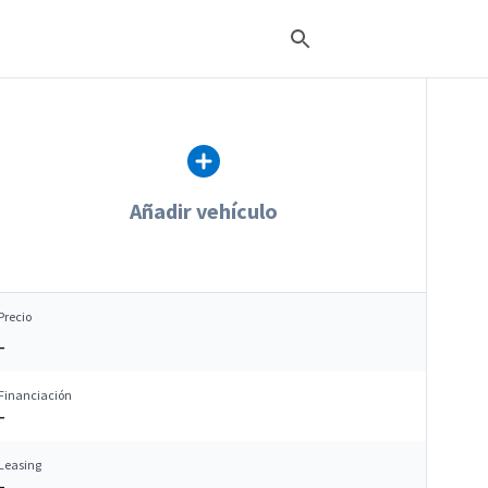
Añadir vehículo
Precio
–
Financiación
–
Leasing
–