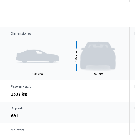
Dimensiones
cm
189
484
cm
192
cm
Peso en vacío
1537 kg
Depósito
69 L
Maletero