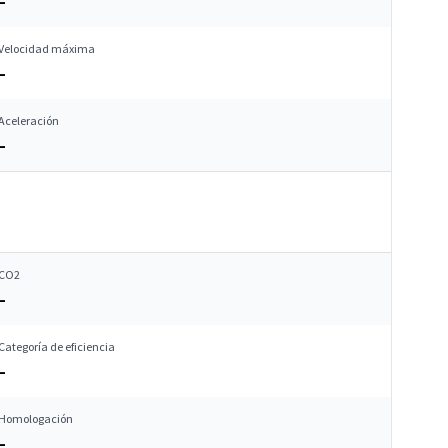
–
Velocidad máxima
–
Aceleración
–
CO2
–
Categoría de eficiencia
–
Homologación
–