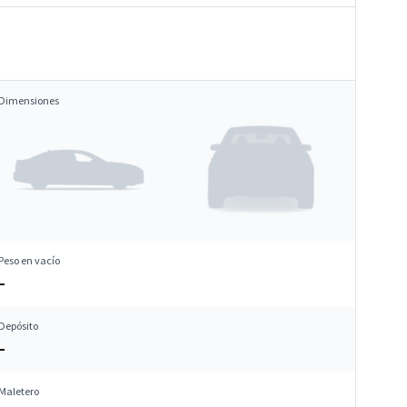
Dimensiones
Peso en vacío
–
Depósito
–
Maletero