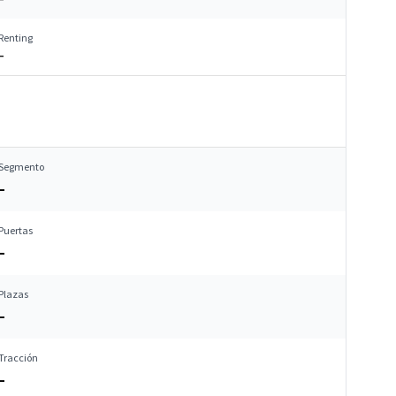
Renting
–
Segmento
–
Puertas
–
Plazas
–
Tracción
–