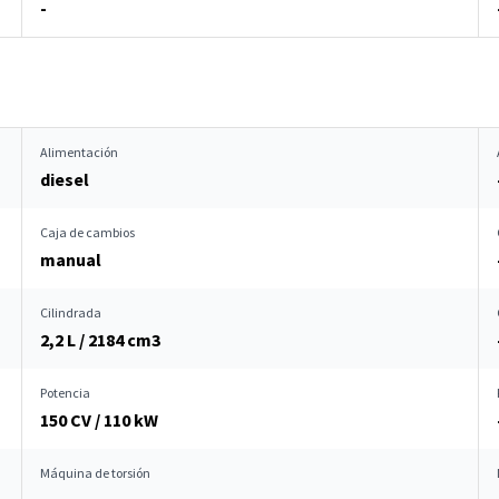
-
Alimentación
diesel
Caja de cambios
manual
Cilindrada
2,2 L / 2184 cm
3
Potencia
150 CV / 110 kW
Máquina de torsión