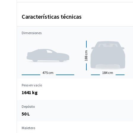
Características técnicas
Dimensiones
cm
188
475
cm
184
cm
Peso en vacío
1641 kg
Depósito
50 L
Maletero