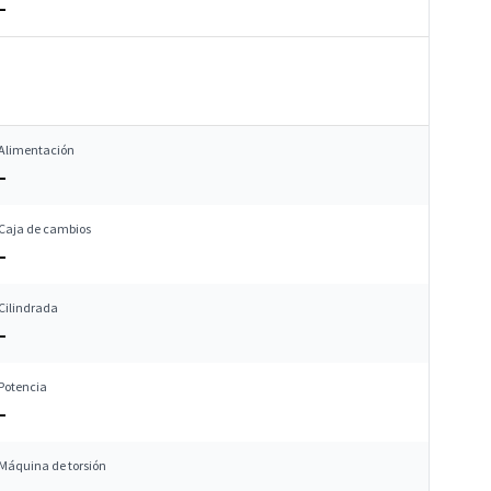
–
Alimentación
–
Caja de cambios
–
Cilindrada
–
Potencia
–
Máquina de torsión