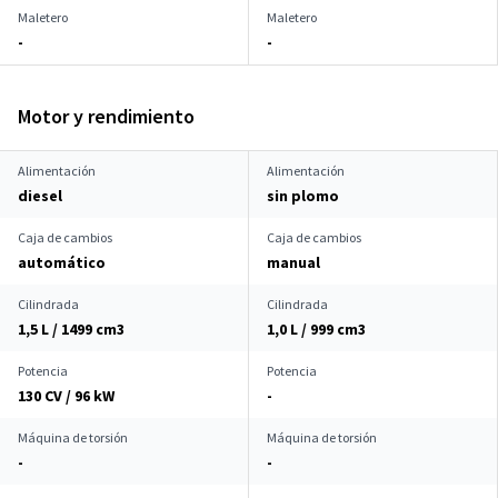
Maletero
Maletero
-
-
Motor y rendimiento
Alimentación
Alimentación
diesel
sin plomo
Caja de cambios
Caja de cambios
automático
manual
Cilindrada
Cilindrada
1,5 L / 1499 cm
3
1,0 L / 999 cm
3
Potencia
Potencia
130 CV / 96 kW
-
Máquina de torsión
Máquina de torsión
-
-