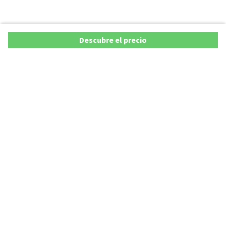
Descubre el precio
Copyright © 2026 AutoXY S.p.A. Todos los derechos reservados.
Privacy Policy
Cookie Policy
Aviso Legal
AutoXY S.p.A. se compromete a velar por la exactitud y actualización de todos