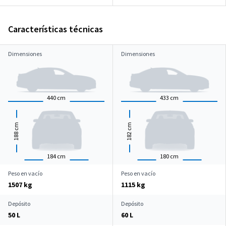
Características técnicas
Dimensiones
Dimensiones
440
cm
433
cm
cm
cm
188
182
184
cm
180
cm
Peso en vacío
Peso en vacío
1507 kg
1115 kg
Depósito
Depósito
50 L
60 L