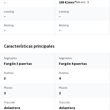
160 €/mes*
IVA incl.
–
Leasing
Leasing
–
–
Renting
Renting
–
–
Características principales
Segmento
Segmento
Furgón 3 puertas
Furgón 4 puertas
Puertas
Puertas
3
4
Plazas
Plazas
2
2
Tracción
Tracción
delantera
delantera