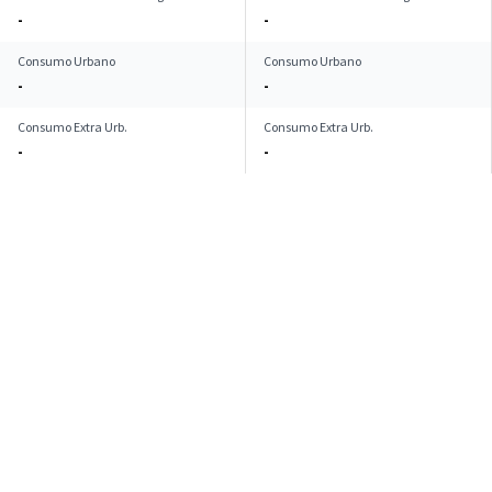
-
-
Consumo Urbano
Consumo Urbano
-
-
Consumo Extra Urb.
Consumo Extra Urb.
-
-