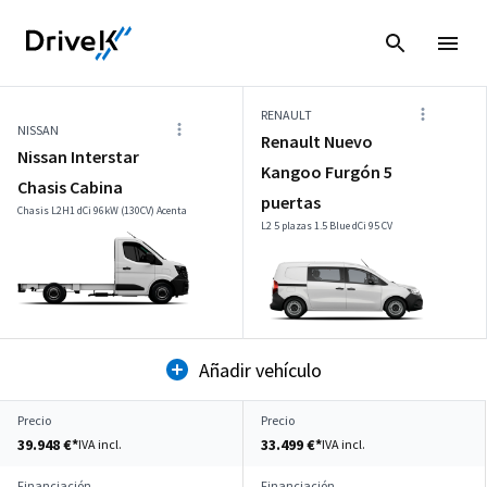
RENAULT
NISSAN
Renault Nuevo
Nissan Interstar
Kangoo Furgón 5
Chasis Cabina
puertas
Chasis L2H1 dCi 96kW (130CV) Acenta
L2 5 plazas 1.5 Blue dCi 95 CV
Añadir vehículo
Precio
Precio
39.948 €*
33.499 €*
IVA incl.
IVA incl.
Financiación
Financiación