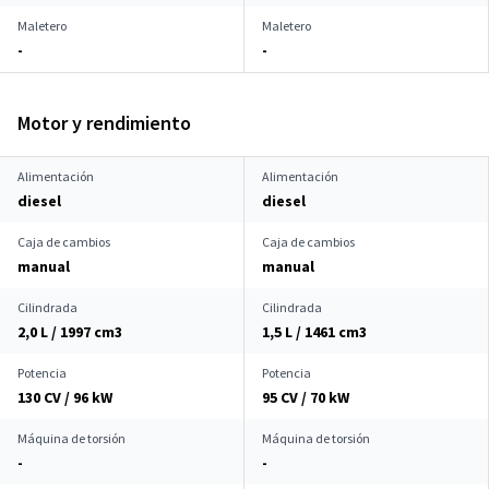
Maletero
Maletero
-
-
Motor y rendimiento
Alimentación
Alimentación
diesel
diesel
Caja de cambios
Caja de cambios
manual
manual
Cilindrada
Cilindrada
2,0 L / 1997 cm
3
1,5 L / 1461 cm
3
Potencia
Potencia
130 CV / 96 kW
95 CV / 70 kW
Máquina de torsión
Máquina de torsión
-
-