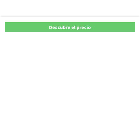
Descubre el precio
Copyright © 2026 AutoXY S.p.A. Todos los derechos reservados.
Privacy Policy
Cookie Policy
Aviso Legal
AutoXY S.p.A. se compromete a velar por la exactitud y actualización de todos