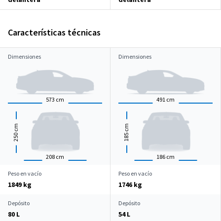
Características técnicas
Dimensiones
Dimensiones
573
cm
491
cm
cm
cm
250
185
208
cm
186
cm
Peso en vacío
Peso en vacío
1849 kg
1746 kg
Depósito
Depósito
80 L
54 L