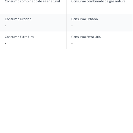
Consumo combinado de gas natural
Consumo combinado de gas natural
-
-
Consumo Urbano
Consumo Urbano
-
-
Consumo Extra Urb.
Consumo Extra Urb.
-
-