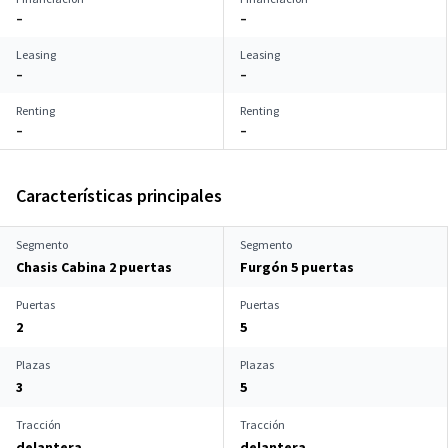
–
–
Leasing
Leasing
–
–
Renting
Renting
–
–
Características principales
Segmento
Segmento
Chasis Cabina 2 puertas
Furgón 5 puertas
Puertas
Puertas
2
5
Plazas
Plazas
3
5
Tracción
Tracción
delantera
delantera