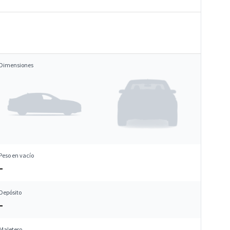
Dimensiones
Peso en vacío
–
Depósito
–
Maletero