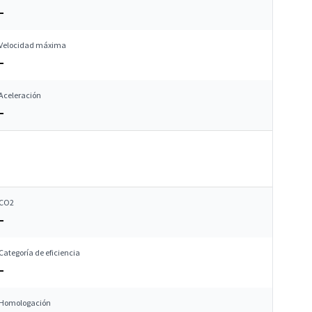
–
Velocidad máxima
–
Aceleración
–
CO2
–
Categoría de eficiencia
–
Homologación