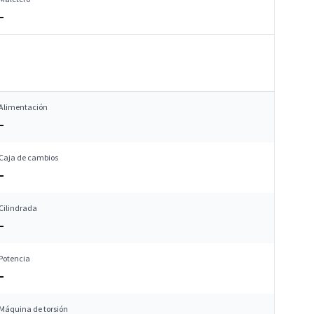
–
Alimentación
–
Caja de cambios
–
Cilindrada
–
Potencia
–
Máquina de torsión