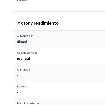
-
Motor y rendimiento
Alimentación
diesel
Caja de cambios
manual
Cilindrada
-
Potencia
-
Máquina de torsión