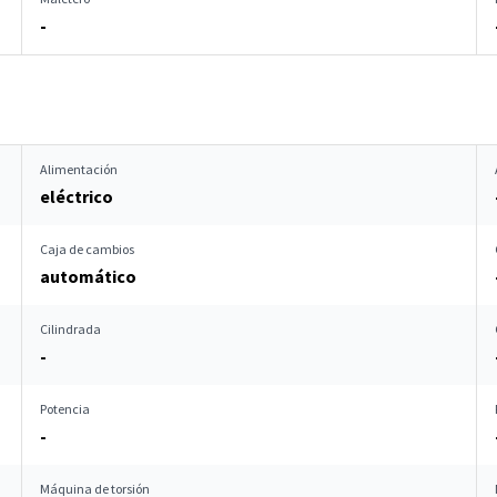
-
Alimentación
eléctrico
Caja de cambios
automático
Cilindrada
-
Potencia
-
Máquina de torsión