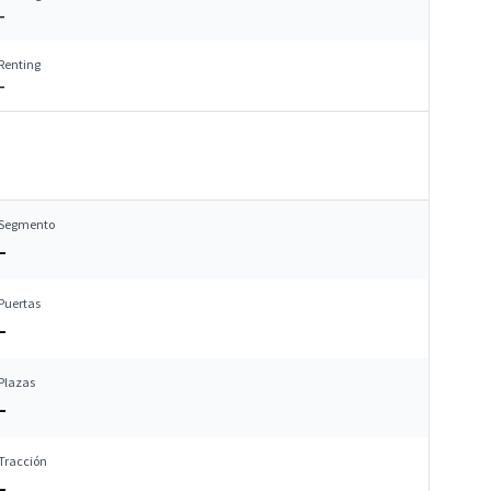
–
Renting
–
Segmento
–
Puertas
–
Plazas
–
Tracción
–