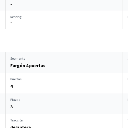
–
Renting
–
Segmento
Furgón 4 puertas
Puertas
4
Plazas
3
Tracción
delantera