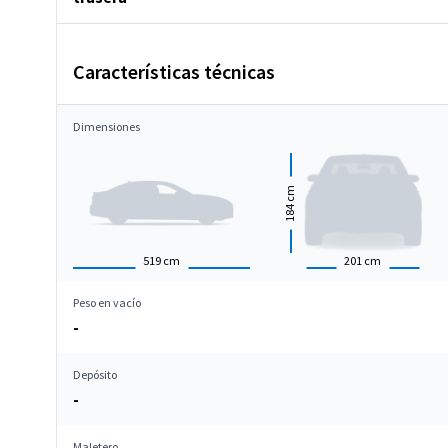
Características técnicas
Dimensiones
cm
184
519
cm
201
cm
Peso en vacío
-
Depósito
-
Maletero