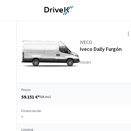
IVECO
Iveco Daily Furgón
35S12B V
Precio
59.151 €*
IVA incl.
Financiación
–
Leasing