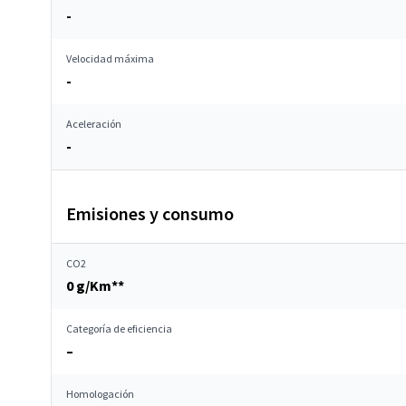
-
Velocidad máxima
-
Aceleración
-
Emisiones y consumo
CO2
0 g/Km**
Categoría de eficiencia
–
Homologación