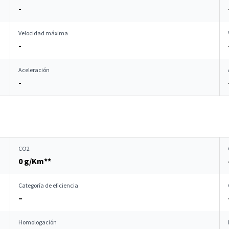
-
Velocidad máxima
-
Aceleración
-
CO2
0 g/Km**
Categoría de eficiencia
–
Homologación