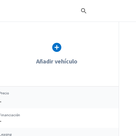
Añadir vehículo
Precio
–
Financiación
–
Leasing