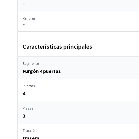
–
Renting
–
Características principales
Segmento
Furgón 4 puertas
Puertas
4
Plazas
3
Tracción
trasera