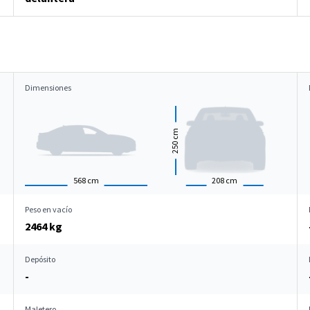
Dimensiones
cm
250
568
cm
208
cm
Peso en vacío
2464 kg
Depósito
-
Maletero