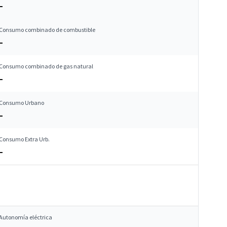
–
Consumo combinado de combustible
–
Consumo combinado de gas natural
–
Consumo Urbano
–
Consumo Extra Urb.
–
Autonomía eléctrica