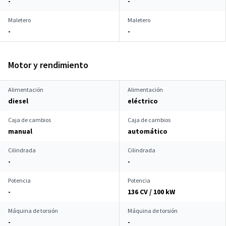
-
-
Maletero
Maletero
-
-
Motor y rendimiento
Alimentación
Alimentación
diesel
eléctrico
Caja de cambios
Caja de cambios
manual
automático
Cilindrada
Cilindrada
-
-
Potencia
Potencia
-
136 CV / 100 kW
Máquina de torsión
Máquina de torsión
-
-