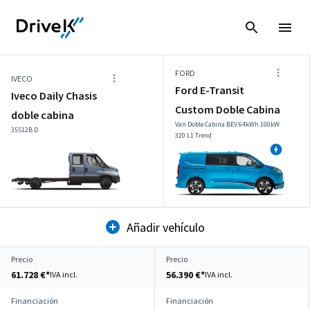
FORD
IVECO
Ford E-Transit
Iveco Daily Chasis
Custom Doble Cabina
doble cabina
Van Doble Cabina BEV 64kWh 100kW
35S12B D
320 L1 Trend
Añadir vehículo
Precio
Precio
61.728 €*
56.390 €*
IVA incl.
IVA incl.
Financiación
Financiación