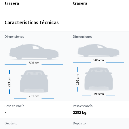
trasera
trasera
Características técnicas
Dimensiones
Dimensiones
505
cm
506
cm
cm
cm
196
223
199
cm
201
cm
Peso en vacío
Peso en vacío
-
2282 kg
Depósito
Depósito