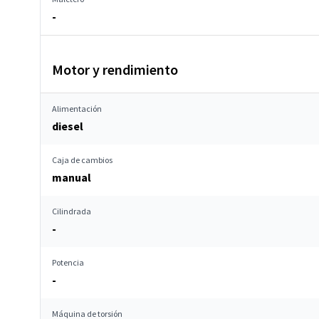
-
Motor y rendimiento
Alimentación
diesel
Caja de cambios
manual
Cilindrada
-
Potencia
-
Máquina de torsión