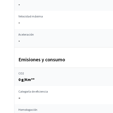
-
Velocidad máxima
-
Aceleración
-
Emisiones y consumo
CO2
0 g/Km**
Categoría de eficiencia
–
Homologación