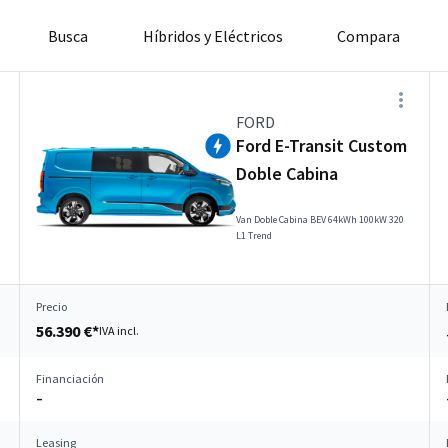
Busca
Híbridos y Eléctricos
Compara
FORD
Ford E-Transit Custom
Doble Cabina
Van Doble Cabina BEV 64kWh 100kW 320
L1 Trend
Precio
56.390 €*
IVA incl.
Financiación
–
Leasing