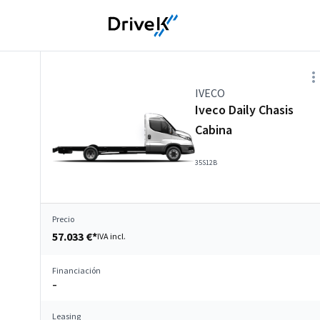
IVECO
Iveco Daily Chasis
Cabina
35S12B
Precio
57.033 €*
IVA incl.
Financiación
–
Leasing