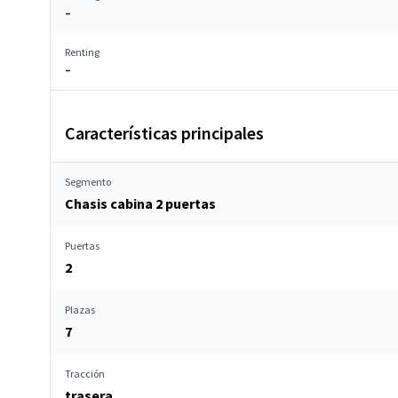
–
Renting
–
Características principales
Segmento
Chasis cabina 2 puertas
Puertas
2
Plazas
7
Tracción
trasera