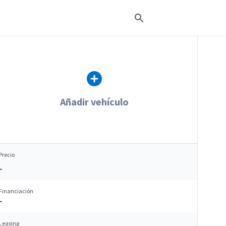
Añadir vehículo
Precio
–
Financiación
–
Leasing