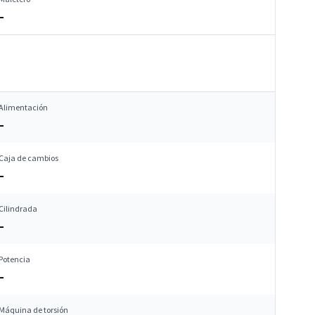
–
Alimentación
–
Caja de cambios
–
Cilindrada
–
Potencia
–
Máquina de torsión