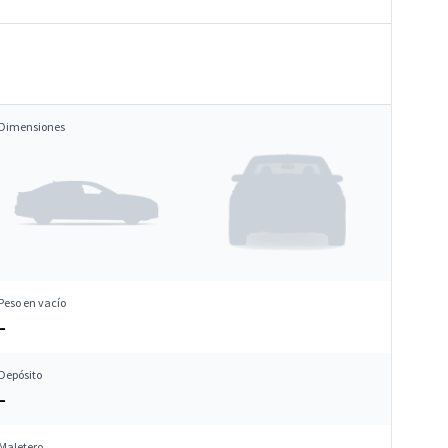
Dimensiones
Peso en vacío
–
Depósito
–
Maletero