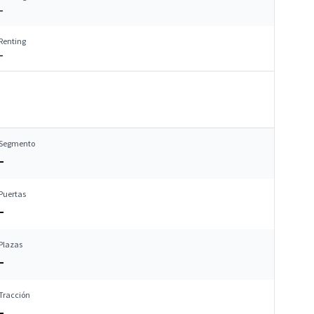
–
Renting
–
Segmento
–
Puertas
–
Plazas
–
Tracción
–