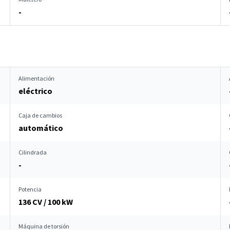
-
Alimentación
eléctrico
Caja de cambios
automático
Cilindrada
-
Potencia
136 CV / 100 kW
Máquina de torsión