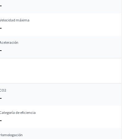
–
Velocidad máxima
–
Aceleración
–
CO2
–
Categoría de eficiencia
–
Homologación