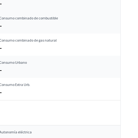
–
Consumo combinado de combustible
–
Consumo combinado de gas natural
–
Consumo Urbano
–
Consumo Extra Urb.
–
Autonomía eléctrica