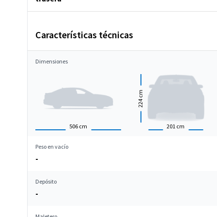
Características técnicas
Dimensiones
cm
224
506
cm
201
cm
Peso en vacío
-
Depósito
-
Maletero