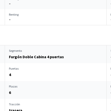
–
Renting
–
Segmento
Furgón Doble Cabina 4 puertas
Puertas
4
Plazas
6
Tracción
trasera