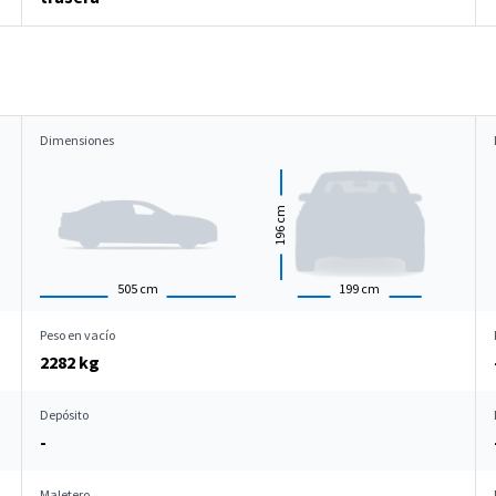
Dimensiones
cm
196
505
cm
199
cm
Peso en vacío
2282 kg
Depósito
-
Maletero