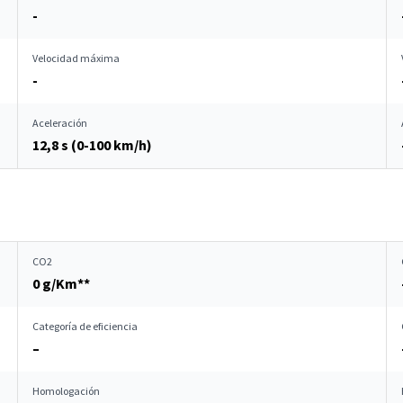
-
Velocidad máxima
-
Aceleración
12,8 s (0-100 km/h)
CO2
0 g/Km**
Categoría de eficiencia
–
Homologación