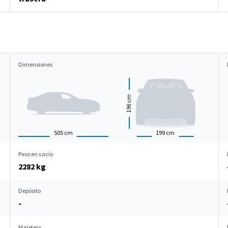
Dimensiones
cm
196
505
cm
199
cm
Peso en vacío
2282 kg
Depósito
-
Maletero