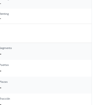
–
Renting
–
Segmento
–
Puertas
–
Plazas
–
Tracción
–