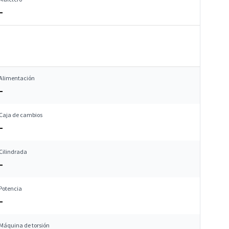
–
Alimentación
–
Caja de cambios
–
Cilindrada
–
Potencia
–
Máquina de torsión