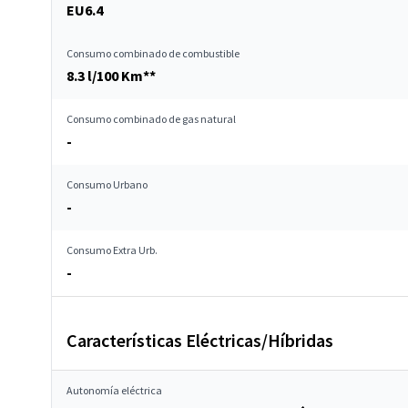
EU6.4
Consumo combinado de combustible
8.3 l/100 Km**
Consumo combinado de gas natural
-
Consumo Urbano
-
Consumo Extra Urb.
-
Características Eléctricas/Híbridas
Autonomía eléctrica