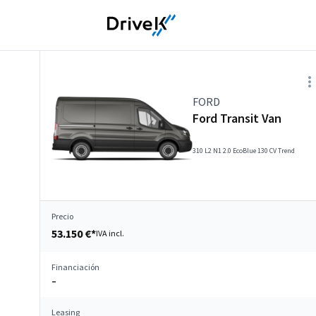
FORD
Ford Transit Van
310 L2 N1 2.0 EcoBlue 130 CV Trend
Precio
53.150 €*
IVA incl.
Financiación
–
Leasing