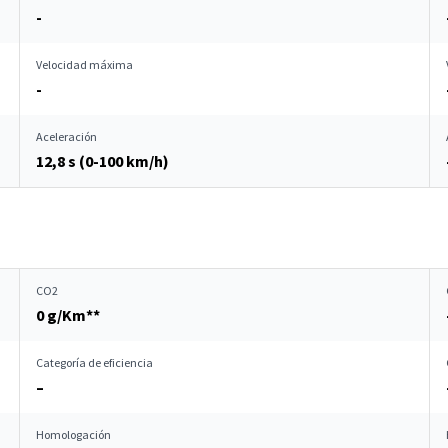
-
Velocidad máxima
-
Aceleración
12,8 s (0-100 km/h)
CO2
0 g/Km**
Categoría de eficiencia
–
Homologación