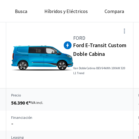
Busca
Híbridos y Eléctricos
Compara
FORD
Ford E-Transit Custom
Doble Cabina
Van Doble Cabina BEV 64kWh 100kW 320
L1 Trend
Precio
56.390 €*
IVA incl.
Financiación
–
Leasing