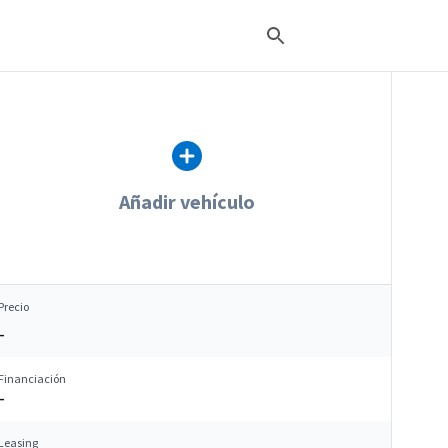
Añadir vehículo
Precio
–
Financiación
–
Leasing