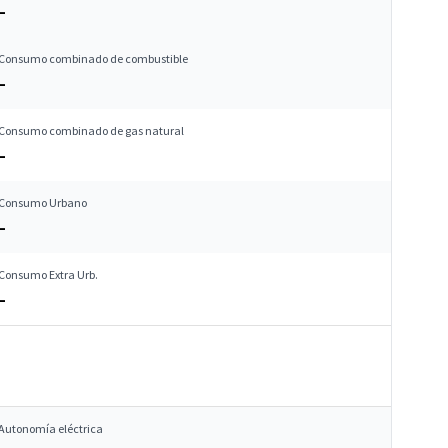
–
Consumo combinado de combustible
–
Consumo combinado de gas natural
–
Consumo Urbano
–
Consumo Extra Urb.
–
Autonomía eléctrica