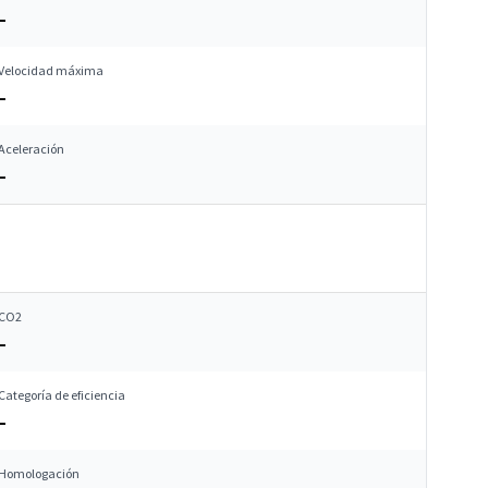
–
Velocidad máxima
–
Aceleración
–
CO2
–
Categoría de eficiencia
–
Homologación