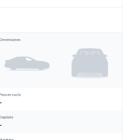
Dimensiones
Peso en vacío
–
Depósito
–
Maletero