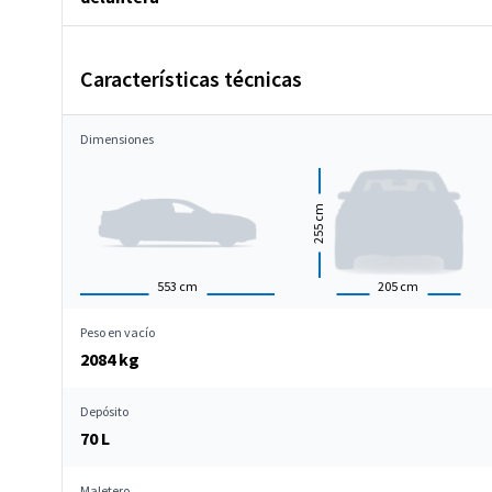
Características técnicas
Dimensiones
cm
255
553
cm
205
cm
Peso en vacío
2084 kg
Depósito
70 L
Maletero