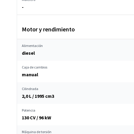
-
Motor y rendimiento
Alimentación
diesel
Caja de cambios
manual
Cilindrada
2,0 L / 1995 cm
3
Potencia
130 CV / 96 kW
Máquina de torsión