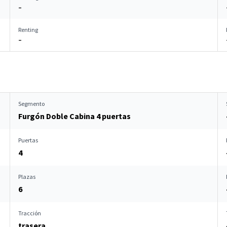
–
Renting
–
Segmento
Furgón Doble Cabina 4 puertas
Puertas
4
Plazas
6
Tracción
trasera