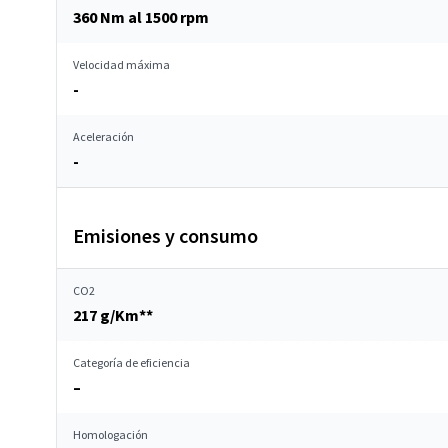
360 Nm al 1500 rpm
Velocidad máxima
-
Aceleración
-
Emisiones y consumo
CO2
217 g/Km**
Categoría de eficiencia
–
Homologación