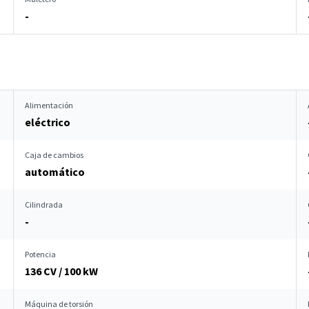
-
Alimentación
eléctrico
Caja de cambios
automático
Cilindrada
-
Potencia
136 CV / 100 kW
Máquina de torsión