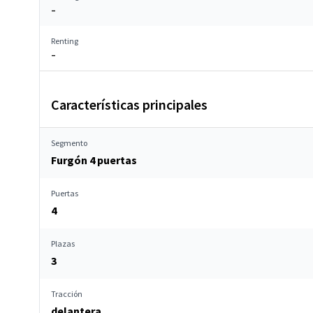
–
Renting
–
Características principales
Segmento
Furgón 4 puertas
Puertas
4
Plazas
3
Tracción
delantera