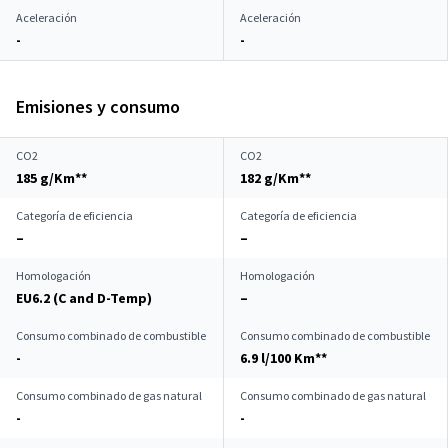
Aceleración
Aceleración
-
-
Emisiones y consumo
CO2
CO2
185 g/Km**
182 g/Km**
Categoría de eficiencia
Categoría de eficiencia
–
–
Homologación
Homologación
EU6.2 (C and D-Temp)
–
Consumo combinado de combustible
Consumo combinado de combustible
-
6.9 l/100 Km**
Consumo combinado de gas natural
Consumo combinado de gas natural
-
-