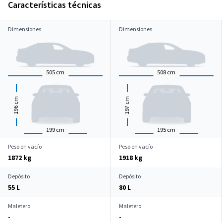
Características técnicas
Dimensiones
Dimensiones
505
cm
508
cm
cm
cm
196
197
199
cm
195
cm
Peso en vacío
Peso en vacío
1872 kg
1918 kg
Depósito
Depósito
55 L
80 L
Maletero
Maletero
-
-