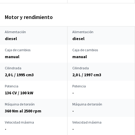
Motor y rendimiento
Alimentación
Alimentación
diesel
diesel
Caja de cambios
Caja de cambios
manual
manual
Cilindrada
Cilindrada
2,0 L / 1995 cm
3
2,0 L / 1997 cm
3
Potencia
Potencia
136 CV / 100 kW
-
Máquina de torsión
Máquina de torsión
360 Nm al 2500 rpm
-
Velocidad máxima
Velocidad máxima
-
-