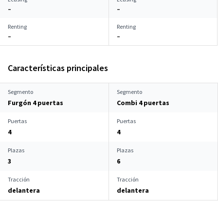
–
–
Renting
Renting
–
–
Características principales
Segmento
Segmento
Furgón 4 puertas
Combi 4 puertas
Puertas
Puertas
4
4
Plazas
Plazas
3
6
Tracción
Tracción
delantera
delantera