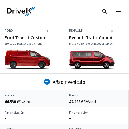
FORD
RENAULT
Ford Transit Custom
Renault Trafic Combi
280 L1 2.0 EcoBlue 136 CV Trend
Mixto N1 5/6 Energy Blue dCi (110CV)
Añadir vehículo
Precio
Precio
44.530 €*
42.986 €*
IVA incl.
IVA incl.
Financiación
Financiación
–
–
Leasing
Leasing