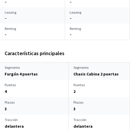
–
–
Leasing
Leasing
–
–
Renting
Renting
–
–
Características principales
Segmento
Segmento
Furgón 4 puertas
Chasis Cabina 2 puertas
Puertas
Puertas
4
2
Plazas
Plazas
3
3
Tracción
Tracción
delantera
delantera