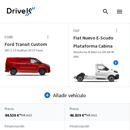
FIAT
FORD
Fiat Nuevo E-Scudo
Ford Transit Custom
Plataforma Cabina
280 L1 2.0 EcoBlue 136 CV Trend
Plataforma M Eléctrico 100 kW 49
kWh
Añadir vehículo
Precio
Precio
44.530 €*
46.839 €*
IVA incl.
IVA incl.
Financiación
Financiación