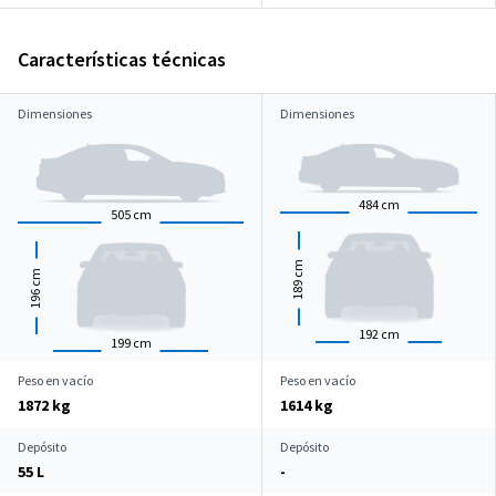
Características técnicas
Dimensiones
Dimensiones
484
cm
505
cm
cm
cm
189
196
192
cm
199
cm
Peso en vacío
Peso en vacío
1872 kg
1614 kg
Depósito
Depósito
55 L
-