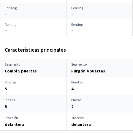
Leasing
Leasing
–
–
Renting
Renting
–
–
Características principales
Segmento
Segmento
Combi 5 puertas
Furgón 4 puertas
Puertas
Puertas
5
4
Plazas
Plazas
5
2
Tracción
Tracción
delantera
delantera