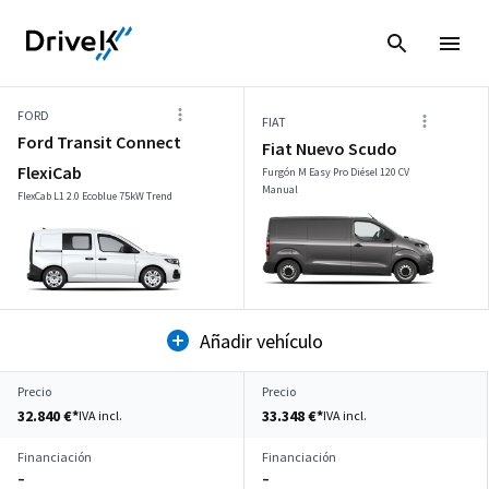
FORD
FIAT
Ford Transit Connect
Fiat Nuevo Scudo
FlexiCab
Furgón M Easy Pro Diésel 120 CV
Manual
FlexCab L1 2.0 Ecoblue 75kW Trend
Añadir vehículo
Precio
Precio
32.840 €*
33.348 €*
IVA incl.
IVA incl.
Financiación
Financiación
–
–