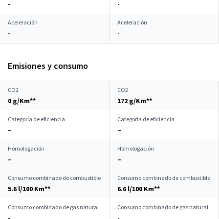
-
-
Aceleración
Aceleración
-
-
Emisiones y consumo
CO2
CO2
0 g/Km**
172 g/Km**
Categoría de eficiencia
Categoría de eficiencia
–
–
Homologación
Homologación
–
–
Consumo combinado de combustible
Consumo combinado de combustible
5.6 l/100 Km**
6.6 l/100 Km**
Consumo combinado de gas natural
Consumo combinado de gas natural
-
-