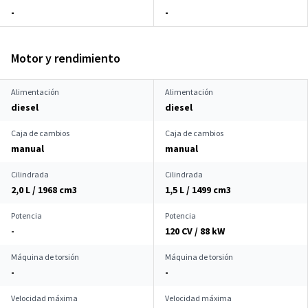
-
-
Motor y rendimiento
Alimentación
Alimentación
diesel
diesel
Caja de cambios
Caja de cambios
manual
manual
Cilindrada
Cilindrada
2,0 L / 1968 cm
3
1,5 L / 1499 cm
3
Potencia
Potencia
-
120 CV / 88 kW
Máquina de torsión
Máquina de torsión
-
-
Velocidad máxima
Velocidad máxima