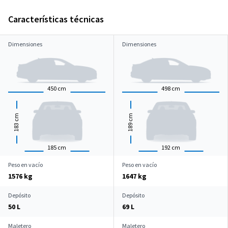
Características técnicas
Dimensiones
Dimensiones
450
cm
498
cm
cm
cm
183
189
185
cm
192
cm
Peso en vacío
Peso en vacío
1576 kg
1647 kg
Depósito
Depósito
50 L
69 L
Maletero
Maletero