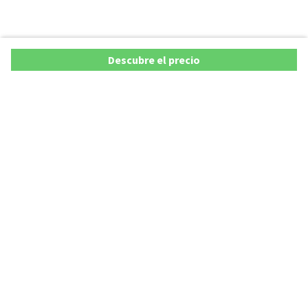
Descubre el precio
Copyright © 2026 AutoXY S.p.A. Todos los derechos reservados.
Privacy Policy
Cookie Policy
Aviso Legal
AutoXY S.p.A. se compromete a velar por la exactitud y actualización de todos