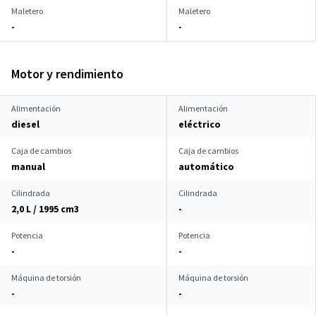
Maletero
Maletero
-
-
Motor y rendimiento
Alimentación
Alimentación
diesel
eléctrico
Caja de cambios
Caja de cambios
manual
automático
Cilindrada
Cilindrada
2,0 L / 1995 cm
3
-
Potencia
Potencia
-
-
Máquina de torsión
Máquina de torsión
-
-