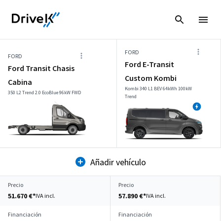
FORD
FORD
Ford E-Transit
Ford Transit Chasis
Custom Kombi
Cabina
Kombi 340 L1 BEV 64kWh 100kW
350 L2 Trend 2.0 EcoBlue 96kW FWD
Trend
Añadir vehículo
Precio
Precio
51.670 €*
57.890 €*
IVA incl.
IVA incl.
Financiación
Financiación