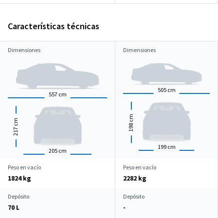
Características técnicas
Dimensiones
Dimensiones
505
cm
557
cm
cm
cm
198
217
199
cm
205
cm
Peso en vacío
Peso en vacío
1824 kg
2282 kg
Depósito
Depósito
70 L
-