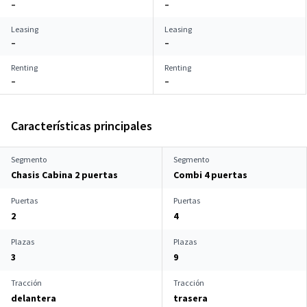
–
–
Leasing
Leasing
–
–
Renting
Renting
–
–
Características principales
Segmento
Segmento
Chasis Cabina 2 puertas
Combi 4 puertas
Puertas
Puertas
2
4
Plazas
Plazas
3
9
Tracción
Tracción
delantera
trasera