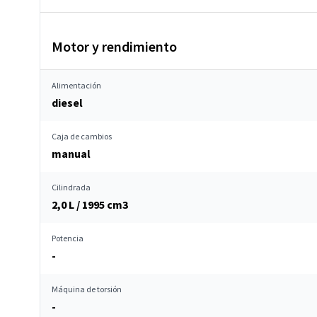
Motor y rendimiento
Alimentación
diesel
Caja de cambios
manual
Cilindrada
2,0 L / 1995 cm
3
Potencia
-
Máquina de torsión
-