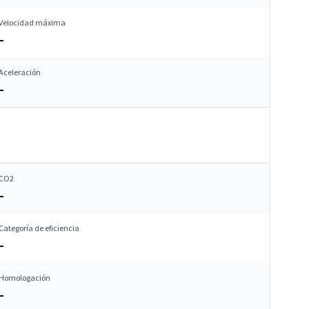
Velocidad máxima
–
Aceleración
–
CO2
–
Categoría de eficiencia
–
Homologación
–