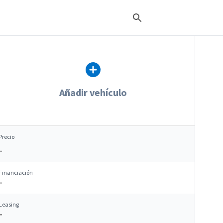
Añadir vehículo
Precio
–
Financiación
–
Leasing
–