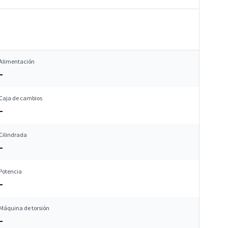
Alimentación
–
Caja de cambios
–
Cilindrada
–
Potencia
–
Máquina de torsión
–