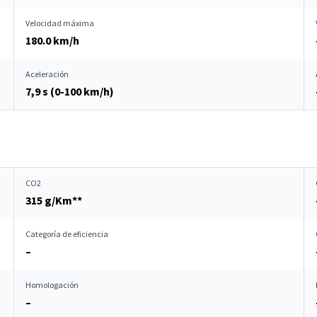
Velocidad máxima
180.0 km/h
Aceleración
7,9 s (0-100 km/h)
CO2
315 g/Km**
Categoría de eficiencia
–
Homologación
–