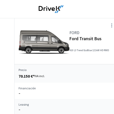
FORD
Ford Transit Bus
410 L3 Trend EcoBlue 121kW HD RWD
Precio
70.150 €*
IVA incl.
Financiación
–
Leasing
–