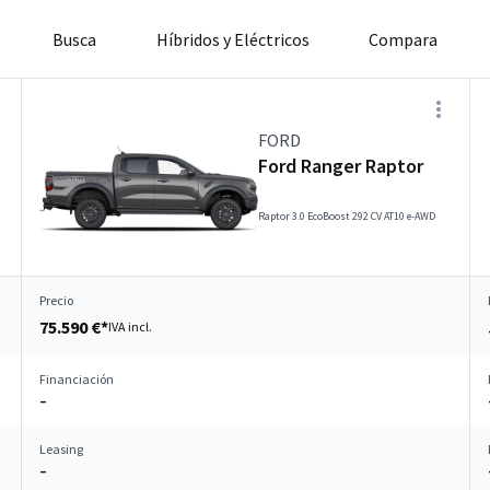
Busca
Híbridos y Eléctricos
Compara
FORD
Ford Ranger Raptor
Raptor 3.0 EcoBoost 292 CV AT10 e-AWD
Precio
75.590 €*
IVA incl.
Financiación
–
Leasing
–