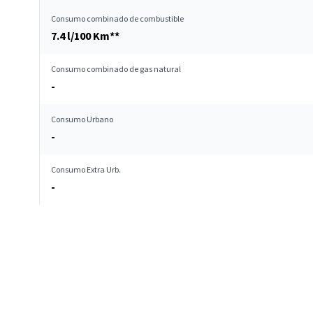
Consumo combinado de combustible
7.4 l/100 Km**
Consumo combinado de gas natural
-
Consumo Urbano
-
Consumo Extra Urb.
-