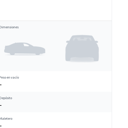
Dimensiones
Peso en vacío
–
Depósito
–
Maletero
–