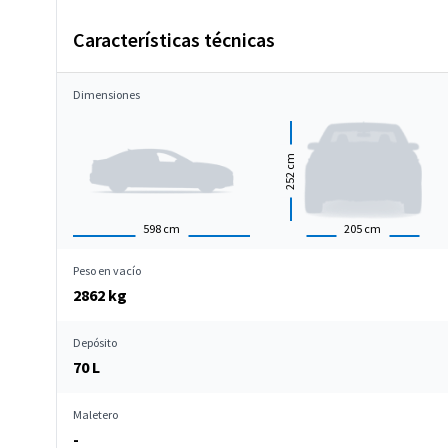
Características técnicas
Dimensiones
cm
252
598
cm
205
cm
Peso en vacío
2862 kg
Depósito
70 L
Maletero
-