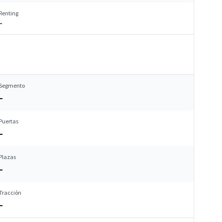
Renting
–
Segmento
–
Puertas
–
Plazas
–
Tracción
–