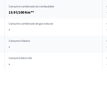
Consumo combinado de combustible
13.9 l/100 Km**
Consumo combinado de gas natural
-
Consumo Urbano
-
Consumo Extra Urb.
-