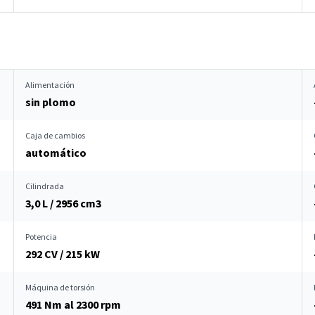
Alimentación
sin plomo
Caja de cambios
automático
Cilindrada
3,0 L / 2956 cm
3
Potencia
292 CV / 215 kW
Máquina de torsión
491 Nm al 2300 rpm