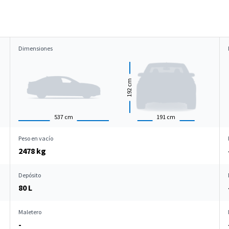
Dimensiones
cm
192
537
cm
191
cm
Peso en vacío
2478 kg
Depósito
80 L
Maletero
-