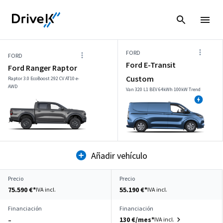
FORD
FORD
Ford E-Transit
Ford Ranger Raptor
Custom
Raptor 3.0 EcoBoost 292 CV AT10 e-
AWD
Van 320 L1 BEV 64kWh 100kW Trend
Añadir vehículo
Precio
Precio
75.590 €*
55.190 €*
IVA incl.
IVA incl.
Financiación
Financiación
130 €/mes*
IVA incl.
–