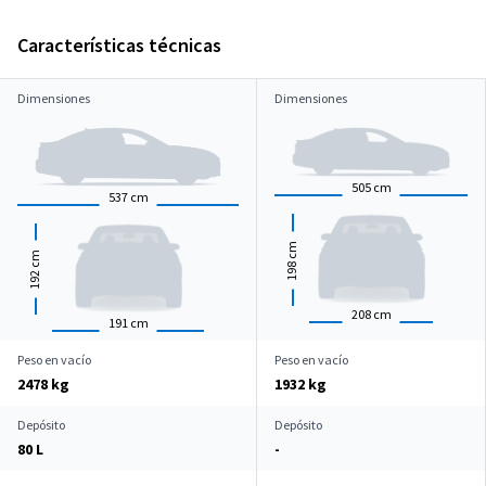
Características técnicas
Dimensiones
Dimensiones
505
cm
537
cm
cm
cm
198
192
208
cm
191
cm
Peso en vacío
Peso en vacío
2478 kg
1932 kg
Depósito
Depósito
80 L
-