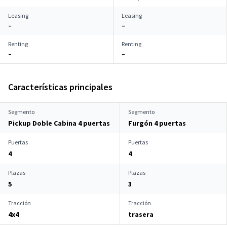
Leasing
Leasing
–
–
Renting
Renting
–
–
Características principales
Segmento
Segmento
Pickup Doble Cabina 4 puertas
Furgón 4 puertas
Puertas
Puertas
4
4
Plazas
Plazas
5
3
Tracción
Tracción
4x4
trasera