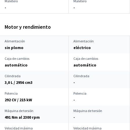
Maletero
Maletero
-
-
Motor y rendimiento
Alimentación
Alimentación
sin plomo
eléctrico
Caja de cambios
Caja de cambios
automático
automático
Cilindrada
Cilindrada
3,0 L / 2956 cm
3
-
Potencia
Potencia
292 CV / 215 kW
-
Máquina de torsión
Máquina de torsión
491 Nm al 2300 rpm
-
Velocidad máxima
Velocidad máxima