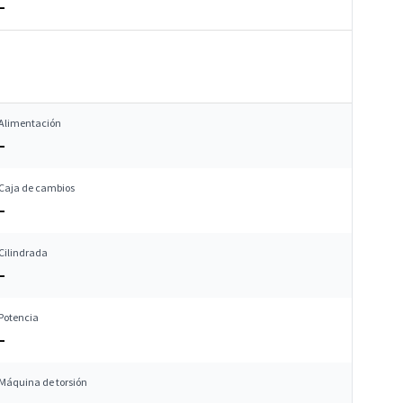
–
Alimentación
–
Caja de cambios
–
Cilindrada
–
Potencia
–
Máquina de torsión