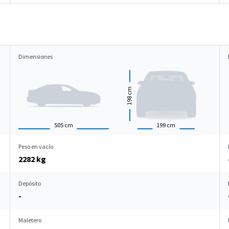
Dimensiones
cm
198
505
cm
199
cm
Peso en vacío
2282 kg
Depósito
-
Maletero