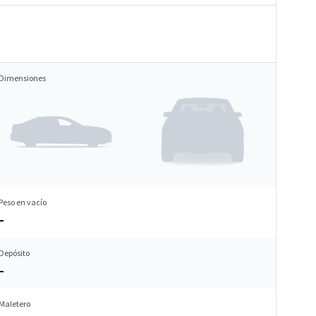
Dimensiones
Peso en vacío
–
Depósito
–
Maletero