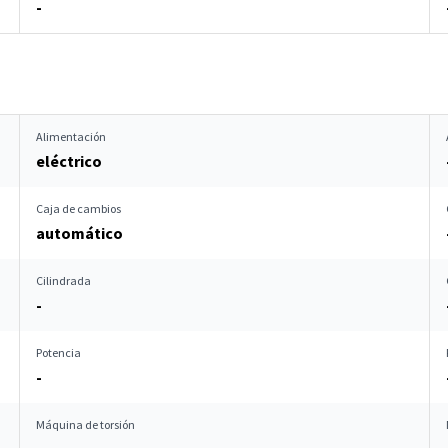
-
Alimentación
eléctrico
Caja de cambios
automático
Cilindrada
-
Potencia
-
Máquina de torsión