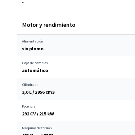
-
Motor y rendimiento
Alimentación
sin plomo
Caja de cambios
automático
Cilindrada
3,0 L / 2956 cm
3
Potencia
292 CV / 215 kW
Máquina de torsión