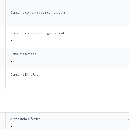
Consumo combinado de combustible
-
Consumo combinado de gas natural
-
Consumo Urbano
-
Consumo Extra Urb.
-
Autonomía eléctrica
-