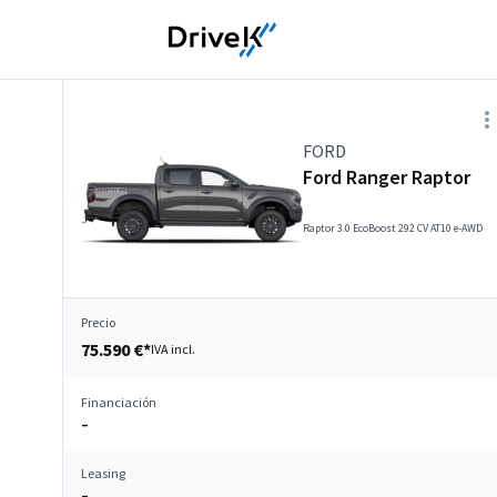
FORD
Ford Ranger Raptor
Raptor 3.0 EcoBoost 292 CV AT10 e-AWD
Precio
75.590 €*
IVA incl.
Financiación
–
Leasing
–