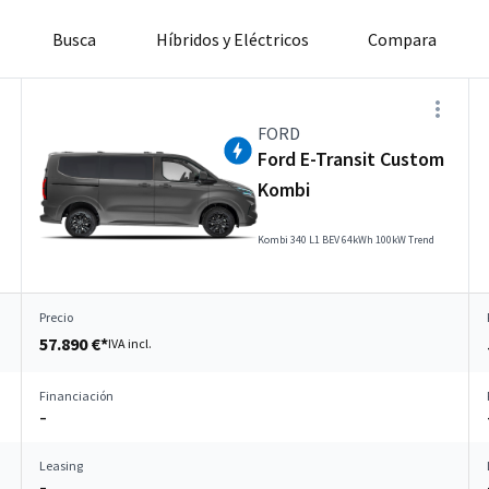
Busca
Híbridos y Eléctricos
Compara
FORD
Ford E-Transit Custom
Kombi
Kombi 340 L1 BEV 64kWh 100kW Trend
Precio
57.890 €*
IVA incl.
Financiación
–
Leasing
–