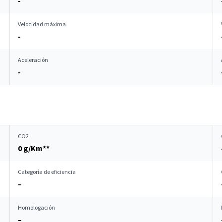
-
Velocidad máxima
-
Aceleración
-
CO2
0 g/Km**
Categoría de eficiencia
–
Homologación
–