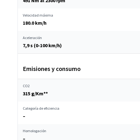
491 Nm al 2300 rpm
Velocidad máxima
180.0 km/h
Aceleración
7,9 s (0-100 km/h)
Emisiones y consumo
CO2
315 g/Km**
Categoría de eficiencia
–
Homologación
–