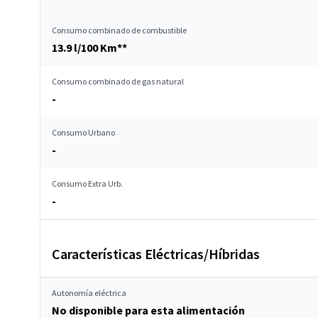
Consumo combinado de combustible
13.9 l/100 Km**
Consumo combinado de gas natural
-
Consumo Urbano
-
Consumo Extra Urb.
-
Características Eléctricas/Híbridas
Autonomía eléctrica
No disponible para esta alimentación