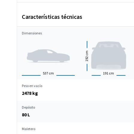
Características técnicas
Dimensiones
cm
192
537
cm
191
cm
Peso en vacío
2478 kg
Depósito
80 L
Maletero