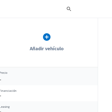
Añadir vehículo
Precio
–
Financiación
–
Leasing
–