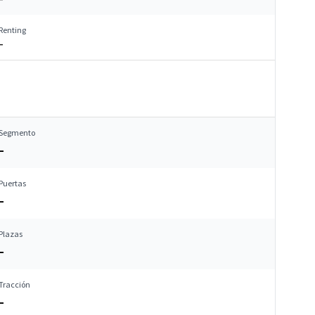
Renting
–
Segmento
–
Puertas
–
Plazas
–
Tracción
–