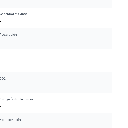
–
Velocidad máxima
–
Aceleración
–
CO2
–
Categoría de eficiencia
–
Homologación
–