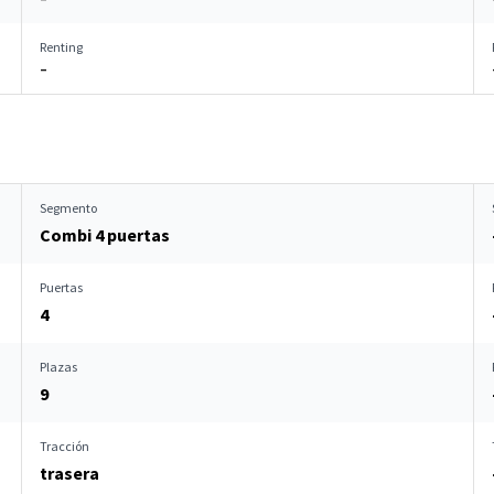
Renting
–
Segmento
Combi 4 puertas
Puertas
4
Plazas
9
Tracción
trasera