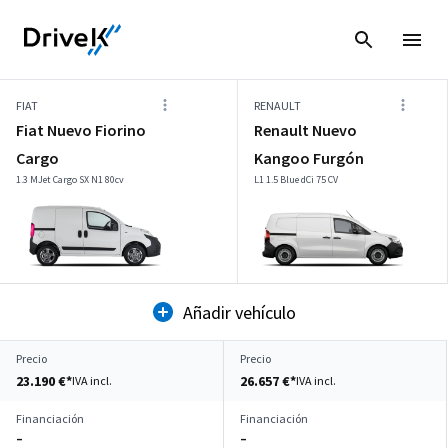
FIAT
RENAULT
Fiat Nuevo Fiorino
Renault Nuevo
Cargo
Kangoo Furgón
1.3 MJet Cargo SX N1 80cv
L1 1.5 Blue dCi 75 CV
Añadir vehículo
Precio
Precio
23.190 €*
26.657 €*
IVA incl.
IVA incl.
Financiación
Financiación
–
–