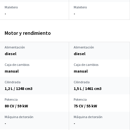
Maletero
Maletero
-
-
Motor y rendimiento
Alimentación
Alimentación
diesel
diesel
Caja de cambios
Caja de cambios
manual
manual
Cilindrada
Cilindrada
1,2 L / 1248 cm
3
1,5 L / 1461 cm
3
Potencia
Potencia
80 CV / 59 kW
75 CV / 55 kW
Máquina de torsión
Máquina de torsión
-
-