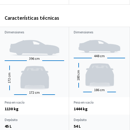
Características técnicas
Dimensiones
Dimensiones
448
cm
396
cm
cm
cm
180
172
186
cm
172
cm
Peso en vacío
Peso en vacío
1130 kg
1444 kg
Depósito
Depósito
45 L
54 L