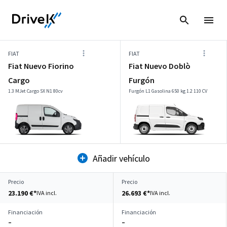
FIAT
FIAT
Fiat Nuevo Fiorino
Fiat Nuevo Doblò
Cargo
Furgón
1.3 MJet Cargo SX N1 80cv
Furgón L1 Gasolina 650 kg 1.2 110 CV
Añadir vehículo
Precio
Precio
23.190 €*
26.693 €*
IVA incl.
IVA incl.
Financiación
Financiación
–
–