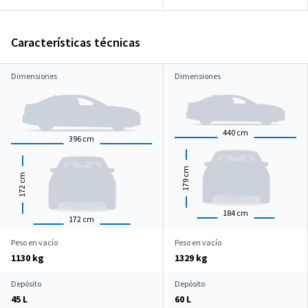
Características técnicas
Dimensiones
Dimensiones
440
cm
396
cm
cm
cm
179
172
184
cm
172
cm
Peso en vacío
Peso en vacío
1130 kg
1329 kg
Depósito
Depósito
45 L
60 L