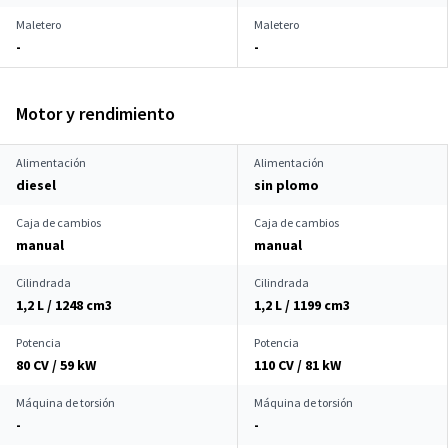
Maletero
Maletero
-
-
Motor y rendimiento
Alimentación
Alimentación
diesel
sin plomo
Caja de cambios
Caja de cambios
manual
manual
Cilindrada
Cilindrada
1,2 L / 1248 cm
3
1,2 L / 1199 cm
3
Potencia
Potencia
80 CV / 59 kW
110 CV / 81 kW
Máquina de torsión
Máquina de torsión
-
-