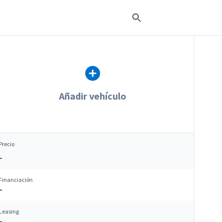
Añadir vehículo
Precio
–
Financiación
–
Leasing
–