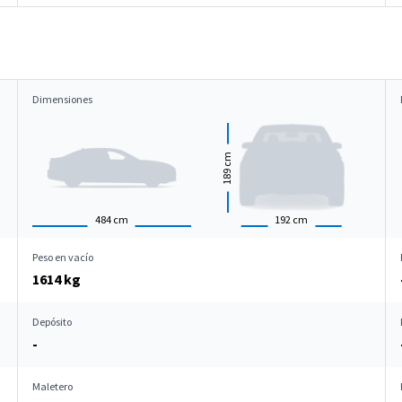
Dimensiones
cm
189
484
cm
192
cm
Peso en vacío
1614 kg
Depósito
-
Maletero