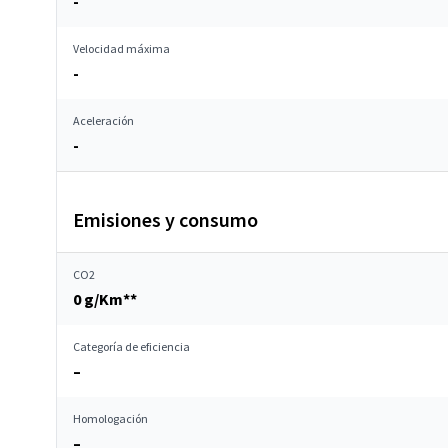
-
Velocidad máxima
-
Aceleración
-
Emisiones y consumo
CO2
0 g/Km**
Categoría de eficiencia
–
Homologación
–