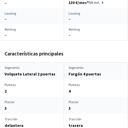
130 €/mes*
IVA incl.
–
Leasing
Leasing
–
–
Renting
Renting
–
–
Características principales
Segmento
Segmento
Volquete Lateral 2 puertas
Furgón 4 puertas
Puertas
Puertas
2
4
Plazas
Plazas
3
3
Tracción
Tracción
delantera
trasera