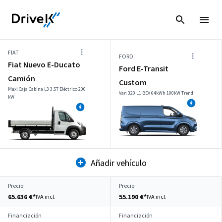
FIAT
FORD
Fiat Nuevo E-Ducato
Ford E-Transit
Camión
Custom
Maxi Caja Cabina L3 3.5T Eléctrico 200
Van 320 L1 BEV 64kWh 100kW Trend
kW
Añadir vehículo
Precio
Precio
65.636 €*
55.190 €*
IVA incl.
IVA incl.
Financiación
Financiación