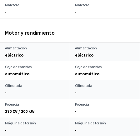
Maletero
Maletero
-
-
Motor y rendimiento
Alimentación
Alimentación
eléctrico
eléctrico
Caja de cambios
Caja de cambios
automático
automático
Cilindrada
Cilindrada
-
-
Potencia
Potencia
270 CV / 200 kW
-
Máquina de torsión
Máquina de torsión
-
-