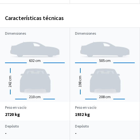
Características técnicas
Dimensiones
Dimensiones
632
cm
505
cm
cm
cm
242
198
210
cm
208
cm
Peso en vacío
Peso en vacío
2720 kg
1932 kg
Depósito
Depósito
-
-