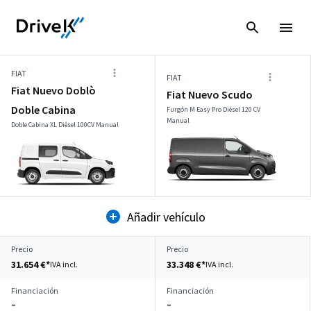
FIAT
FIAT
Fiat Nuevo Doblò
Fiat Nuevo Scudo
Doble Cabina
Furgón M Easy Pro Diésel 120 CV
Manual
Doble Cabina XL Diésel 100CV Manual
Añadir vehículo
Precio
Precio
31.654 €*
33.348 €*
IVA incl.
IVA incl.
Financiación
Financiación
–
–