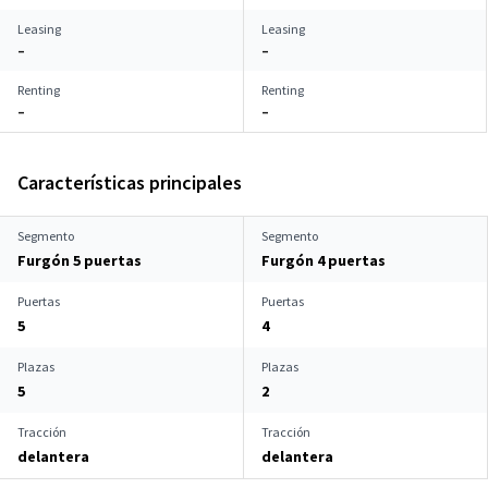
Leasing
Leasing
–
–
Renting
Renting
–
–
Características principales
Segmento
Segmento
Furgón 5 puertas
Furgón 4 puertas
Puertas
Puertas
5
4
Plazas
Plazas
5
2
Tracción
Tracción
delantera
delantera