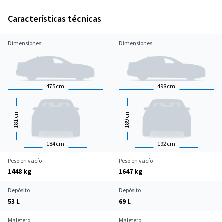
Características técnicas
Dimensiones
Dimensiones
475
cm
498
cm
cm
cm
181
189
184
cm
192
cm
Peso en vacío
Peso en vacío
1448 kg
1647 kg
Depósito
Depósito
53 L
69 L
Maletero
Maletero