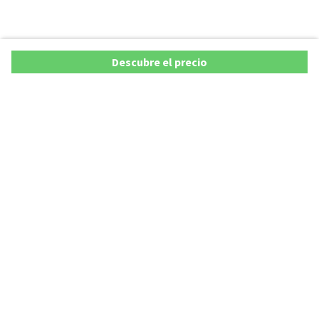
Descubre el precio
Copyright © 2026 AutoXY S.p.A. Todos los derechos reservados.
Privacy Policy
Cookie Policy
Aviso Legal
AutoXY S.p.A. se compromete a velar por la exactitud y actualización de todos