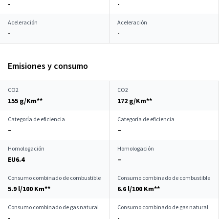
-
-
Aceleración
Aceleración
-
-
Emisiones y consumo
CO2
CO2
155 g/Km**
172 g/Km**
Categoría de eficiencia
Categoría de eficiencia
–
–
Homologación
Homologación
EU6.4
–
Consumo combinado de combustible
Consumo combinado de combustible
5.9 l/100 Km**
6.6 l/100 Km**
Consumo combinado de gas natural
Consumo combinado de gas natural
-
-